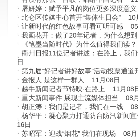
屠妍婷：赋予平凡的岗位更多深度意义
北仑区传媒中心首开“集体生日会”
10
让新时代的红色故事可看可听可感
0
我画花开：做了20年记者，为什么想
《笔墨当随时代》为什么值得我们读？
衢州日报11位记者讲述：在路上，我
日
第九届“好记者讲好故事”活动投票通道
金报人 是这样一群人
11月08日
越牛新闻记者节特映·在路上
11月08
重大新闻事件 展现主流媒体担当
08
胡正涛：我们是记者，我们在一线
0
杨华平：凝心聚力打通防台防汛新闻宣传
16日
苏昭军：迎战“烟花” 我们在现场
08月