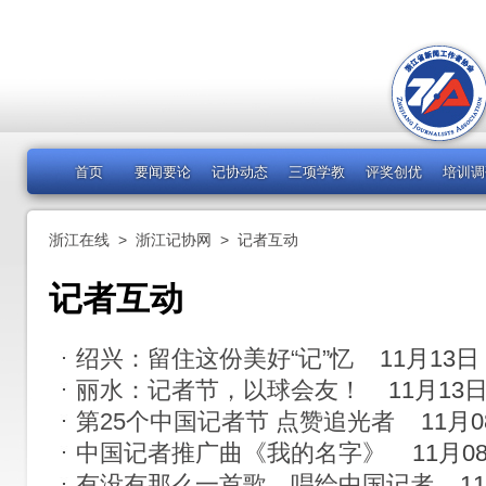
首页
要闻要论
记协动态
三项学教
评奖创优
培训调
浙江在线
>
浙江记协网
>
记者互动
记者互动
绍兴：留住这份美好“记”忆
11月13日
丽水：记者节，以球会友！
11月13
第25个中国记者节 点赞追光者
11月
中国记者推广曲《我的名字》
11月0
有没有那么一首歌，唱给中国记者
1