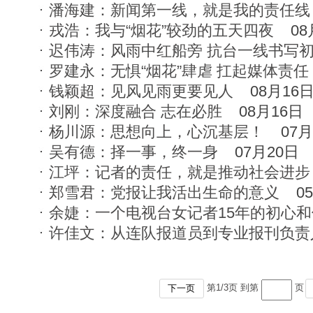
潘海建：新闻第一线，就是我的责任线
戎浩：我与“烟花”较劲的五天四夜
08
迟伟涛：风雨中红船旁 抗台一线书写
罗建永：无惧“烟花”肆虐 扛起媒体责任
钱颖超：见风见雨更要见人
08月16
刘刚：深度融合 志在必胜
08月16日
杨川源：思想向上，心沉基层！
07月
吴有德：择一事，终一身
07月20日
江坪：记者的责任，就是推动社会进步
郑雪君：党报让我活出生命的意义
0
余婕：一个电视台女记者15年的初心和
许佳文：从连队报道员到专业报刊负责
第
1
/
3
页 到第
页
下一页