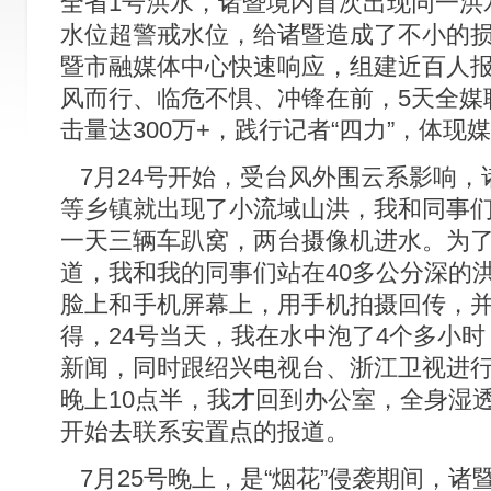
全省1号洪水，诸暨境内首次出现同一洪
水位超警戒水位，给诸暨造成了不小的
暨市融媒体中心快速响应，组建近百人
风而行、临危不惧、冲锋在前，5天全媒联
击量达300万+，践行记者“四力”，体现
7月24号开始，受台风外围云系影响，
等乡镇就出现了小流域山洪，我和同事
一天三辆车趴窝，两台摄像机进水。为
道，我和我的同事们站在40多公分深的
脸上和手机屏幕上，用手机拍摄回传，
得，24号当天，我在水中泡了4个多小
新闻，同时跟绍兴电视台、浙江卫视进
晚上10点半，我才回到办公室，全身湿
开始去联系安置点的报道。
7月25号晚上，是“烟花”侵袭期间，诸