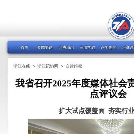
首页
要闻要论
记协动态
三项学教
评奖创优
培训调
浙江在线
>
浙江记协网
>
自律维权
我省召开2025年度媒体社会
点评议会
扩大试点覆盖面 夯实行