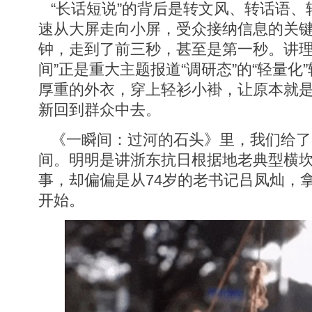
“长话短说”的背后是转文风、转话语、
速从大屏走向小屏，受众接纳信息的关
钟，走到了前三秒，甚至是第一秒。讲理
间”正是重大主题报道“调研态”的“轻量化
厚重的外衣，穿上轻衫小褂，让原本就
新回到群众中去。
《一瞬间：过河的石头》里，我们给了
间。明明是讲浙东抗日根据地老典型横坎
事，却偏偏是从74岁的老书记吕凤灿，
开始。