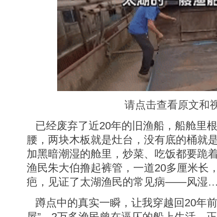
请点击查看原文和
已经废弃了近20年的旧渔船，船舱里
腰，两块木板就是灶台，没有底的桶就
加黑暗潮湿的舱里，炒菜、吃饭都要跪
渔民朱大伯撸起裤管，一道20多厘米长
疤，见证了太湖渔民的常见病——风湿
蹲点中的真实一瞬，让我穿越回20年前
屋”，2万多渔民曾在逼仄的船上生活。