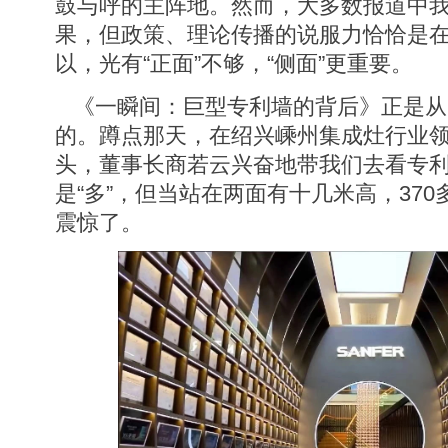
鼓与呼的主阵地。然而，大多数报道中
果，但政策、理论传播的说服力恰恰是
以，光有“正面”不够，“侧面”更重要。
《一瞬间：巨型专利墙的背后》正是从
的。蹲点那天，在绍兴嵊州集成灶行业
头，董事长商若云兴奋地带我们去看专
是“多”，但当站在两面有十几米高，37
震惊了。