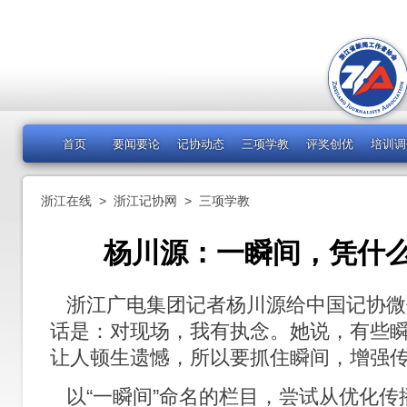
首页
要闻要论
记协动态
三项学教
评奖创优
培训调
浙江在线
>
浙江记协网
>
三项学教
杨川源：一瞬间，凭什
浙江广电集团记者杨川源给中国记协微
话是：对现场，我有执念。她说，有些
让人顿生遗憾，所以要抓住瞬间，增强
以“一瞬间”命名的栏目，尝试从优化传