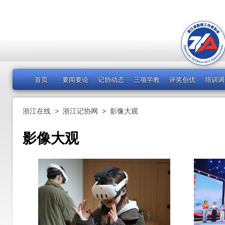
首页
要闻要论
记协动态
三项学教
评奖创优
培训调
浙江在线
>
浙江记协网
>
影像大观
影像大观