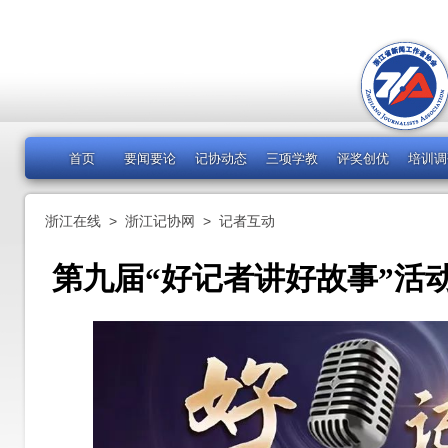
首页
要闻要论
记协动态
三项学教
评奖创优
培训调
浙江在线
>
浙江记协网
>
记者互动
第九届“好记者讲好故事”活