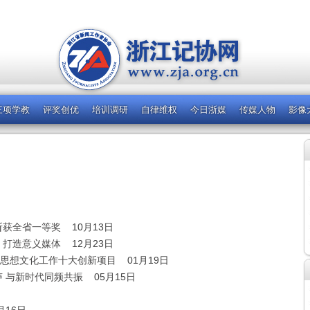
三项学教
评奖创优
培训调研
自律维权
今日浙媒
传媒人物
影像
斩获全省一等奖
10月13日
，打造意义媒体
12月23日
传思想文化工作十大创新项目
01月19日
 与新时代同频共振
05月15日