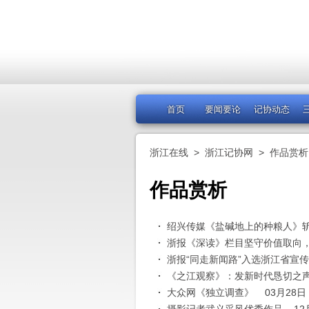
首页
要闻要论
记协动态
浙江在线
>
浙江记协网
>
作品赏析
作品赏析
绍兴传媒《盐碱地上的种粮人》
浙报《深读》栏目坚守价值取向
浙报“同走新闻路”入选浙江省宣
《之江观察》：发新时代恳切之声
大众网《独立调查》
03月28日