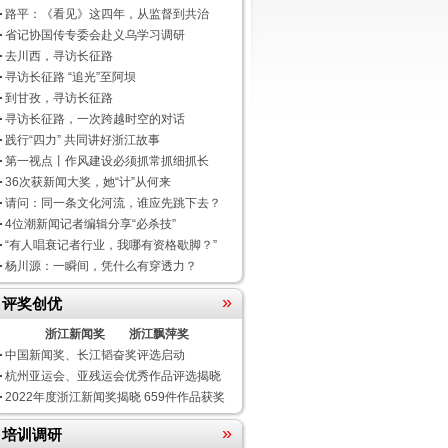
路平：《看见》这四年，从监督到共治
省记协国传专委会赴义乌学习调研
去川西，寻访长征路
寻访长征路 “追光”至阿坝
到甘孜，寻访长征路
寻访长征路，一次跨越时空的对话
践行“四力” 共同讲好浙江故事
第一视点丨作风建设必须抓常抓细抓长
36次获新闻大奖，她“计”从何来
请问：同一条文化河流，谁应先跳下去？
4位潮新闻记者编辑分享“必杀技”
“有人唱衰记者行业，我哪有资格歇脚？”
杨川源：一瞬间，凭什么有穿透力？
»
评奖创优
浙江新闻奖
浙江飘萍奖
中国新闻奖、长江韬奋奖评选启动
杭州亚运会、亚残运会优秀作品评选揭晓
2022年度浙江新闻奖揭晓 659件作品获奖
»
培训调研