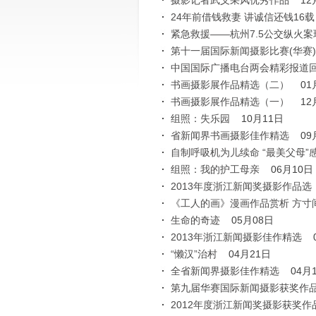
摄影记者武义采风优秀作品
12
24年前借钱救妻 讲诚信还钱16载
紧急救援——杭州7.5公交纵火
第十一届国际新闻摄影比赛(华赛
中国国际广播电台两会精彩报道
书画摄影展作品精选（二）
01
书画摄影展作品精选（一）
12
组照：失乐园
10月11日
省新闻界书画摄影佳作精选
09
自制呼吸机为儿续命 “最美父母”
组照：我的护工母亲
06月10日
2013年度浙江新闻奖摄影作品选
《工人的画》漫画作品赏析 方寸间
生命的奇迹
05月08日
2013年浙江新闻摄影佳作精选
“懒汉”治村
04月21日
全省新闻界摄影佳作精选
04月
第九届华赛国际新闻摄影获奖作
2012年度浙江新闻奖摄影获奖作