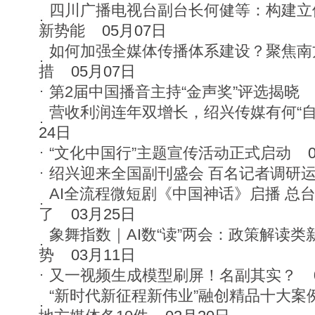
四川广播电视台副台长何健等：构建立
新势能
05月07日
如何加强全媒体传播体系建设？聚焦南方
措
05月07日
第2届中国播音主持“金声奖”评选揭晓
营收利润连年双增长，绍兴传媒有何“自
24日
“文化中国行”主题宣传活动正式启动
绍兴迎来全国副刊盛会 百名记者调研
AI全流程微短剧《中国神话》启播 总台又
了
03月25日
象舞指数｜AI数“读”两会：政策解读
势
03月11日
又一视频生成模型刷屏！名副其实？
“新时代新征程新伟业”融创精品十大案