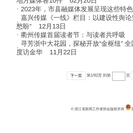
地方媒体各10件
02月20日
2023年，市县融媒体发展呈现这些特色
嘉兴传媒《一线》栏目：以建设性舆论
愁盼”
12月13日
衢州传媒首届读者节：与读者共呼吸
寻芳浙中大花园，探秘开放“金枢纽” 
度访金华
11月22日
第
1
/
82
页 到第
页
下一页
© 浙江省新闻工作者协会版权所有