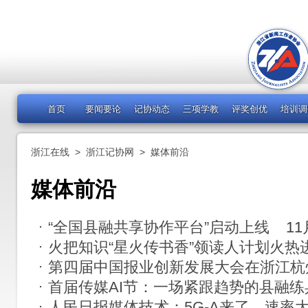
首页
要闻要论
记协动态
三项学教
评奖创优
培训调
浙江在线
>
浙江记协网
>
媒体前沿
媒体前沿
“全国县融共享协作平台”启动上线
11
火把知识“星火传书香”领读人计划火热
第四届中国报业创新发展大会在浙江杭
首届传媒AI节：一场紧跟趋势的县融练
人民日报媒体技术：5G-A来了，速率