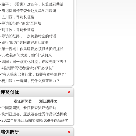
路平：《看见》这四年，从监督到共治
省记协国传专委会赴义乌学习调研
去川西，寻访长征路
寻访长征路 “追光”至阿坝
到甘孜，寻访长征路
寻访长征路，一次跨越时空的对话
践行“四力” 共同讲好浙江故事
第一视点丨作风建设必须抓常抓细抓长
36次获新闻大奖，她“计”从何来
请问：同一条文化河流，谁应先跳下去？
4位潮新闻记者编辑分享“必杀技”
“有人唱衰记者行业，我哪有资格歇脚？”
杨川源：一瞬间，凭什么有穿透力？
»
评奖创优
浙江新闻奖
浙江飘萍奖
中国新闻奖、长江韬奋奖评选启动
杭州亚运会、亚残运会优秀作品评选揭晓
2022年度浙江新闻奖揭晓 659件作品获奖
»
培训调研