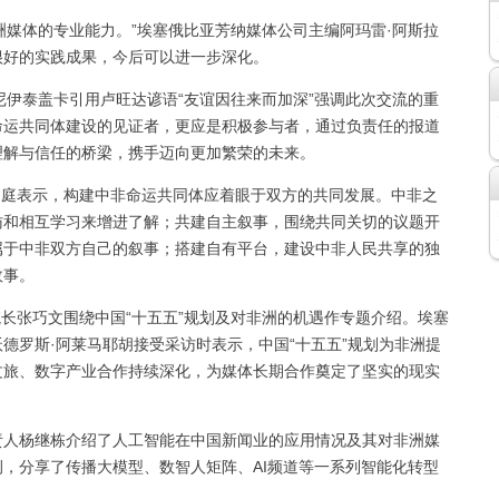
媒体的专业能力。”埃塞俄比亚芳纳媒体公司主编阿玛雷·阿斯拉
很好的实践成果，今后可以进一步深化。
伊泰盖卡引用卢旺达谚语“友谊因往来而加深”强调此次交流的重
命运共同体建设的见证者，更应是积极参与者，通过负责任的报道
理解与信任的桥梁，携手迈向更加繁荣的未来。
庭表示，构建中非命运共同体应着眼于双方的共同发展。中非之
访和相互学习来增进了解；共建自主叙事，围绕共同关切的议题开
属于中非双方自己的叙事；搭建自有平台，建设中非人民共享的独
故事。
长张巧文围绕中国“十五五”规划及对非洲的机遇作专题介绍。埃塞
德罗斯·阿莱马耶胡接受采访时表示，中国“十五五”规划为非洲提
文旅、数字产业合作持续深化，为媒体长期合作奠定了坚实的现实
责人杨继栋介绍了人工智能在中国新闻业的应用情况及其对非洲媒
，分享了传播大模型、数智人矩阵、AI频道等一系列智能化转型