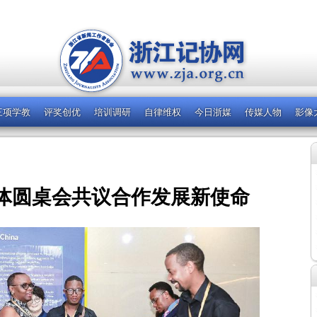
三项学教
评奖创优
培训调研
自律维权
今日浙媒
传媒人物
影像
体圆桌会共议合作发展新使命