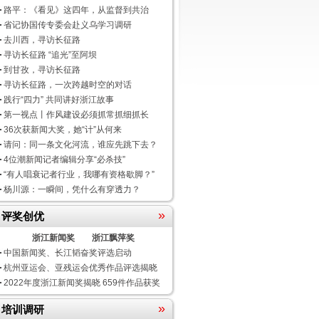
路平：《看见》这四年，从监督到共治
省记协国传专委会赴义乌学习调研
去川西，寻访长征路
寻访长征路 “追光”至阿坝
到甘孜，寻访长征路
寻访长征路，一次跨越时空的对话
践行“四力” 共同讲好浙江故事
第一视点丨作风建设必须抓常抓细抓长
36次获新闻大奖，她“计”从何来
请问：同一条文化河流，谁应先跳下去？
4位潮新闻记者编辑分享“必杀技”
“有人唱衰记者行业，我哪有资格歇脚？”
杨川源：一瞬间，凭什么有穿透力？
»
评奖创优
浙江新闻奖
浙江飘萍奖
中国新闻奖、长江韬奋奖评选启动
杭州亚运会、亚残运会优秀作品评选揭晓
2022年度浙江新闻奖揭晓 659件作品获奖
»
培训调研