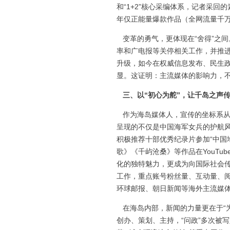
和“1+2”核心采编体系，记者采
年仅正能量爆款作品（全网流量千万
变革的勇气，更体现在“舍得”之
率和广电报等关停相关工作，并推进
升级，如今在权威信息发布、民生
显。这证明：主流媒体的影响力，不
三、以“初心为舵”，让千岛之声
作为海岛媒体人，宣传的坐标系从
呈现的不仅是中国海军女兵的护航
积极推荐十部优秀纪录片参加“中国
歌》《千屿沧桑》等作品在YouTub
化的独特魅力，更成为向国际社会
工作，重点账号粉丝量、互动量、阅
环球邮报、朝日新闻等海外主流媒
在海岛内部，新闻的力量更在于“为
创办、策划、主持，“问政”多次被写