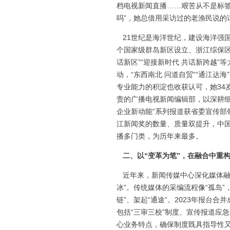
档电视新闻直播……艰苦从不是标签
吗”，她总借用采访过的老渔民说的
21世纪是海洋世纪，建设海洋强
个国家级群岛新区设立、浙江综保区
话新区”“迎接新时代 共话新跨越”
动，“东西南北 问道自贸”“通江
专业能力的积淀也收获认可，她34
责的广播电视新闻编辑部，以深耕细
企业新动能”系列报道获省委宣传部
江新闻奖的数量、质量双提升，中
播多门类，为历年来最多。
二、以“变革为笔”，在融合中重
近年来，新闻传媒中心深化媒体融
冰”。传统媒体的采编流程像“孤岛
链”、架起“通途”。2023年报台
包括“三审三校”制度、宣传报道应
心业务特点，确保制度既具指导性又