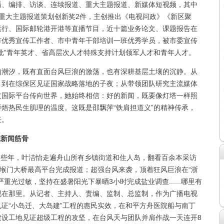
播、编排、访谈、连续报道、重大主题报道、新媒体短视频，其中
重大主题报道策划创新奖2件，主创推出《电视问政》《新区聚
运行、国际邮轮港开港等直播节目，近十篇业务论文、课题报告在
市优秀宣传工作者、市中青年干部培训一班优秀学员，被市委宣传
批”青年英才、省高层次人才特殊支持计划领军人才和青年人才。
的潮汐，既有直面台风巨浪的激荡，也有深耕基层土壤的沉静。从
，到在综保区见证国家战略落地的子夜；从带领团队研究主流媒体
过国际平台传向世界，她始终相信：好的新闻，既要像灯塔一样照
焐热民生肌理的温度。这既是邵飘萍“铁肩担道义”的精神传承，
任。
炼新闻筋骨
些年，叶洁怡走遍舟山所有乡镇街道和住人岛，翻看百余本采访
西堠门大桥最高平台完成报道；超强台风来袭，顶着狂风巨浪在“浙
重光过敏，坚持在盛暑阳光下暴晒3小时完成盐业调查......哪里有
现在那里。从记者、主持人、责编、监制、总监制，作为广播电视
证“小岛迁、大岛建”工程的惠民实效，在和平方舟医院船与南丁
建设工地见证超级工程的攻坚，在台风天与团队并肩作战一天连开8