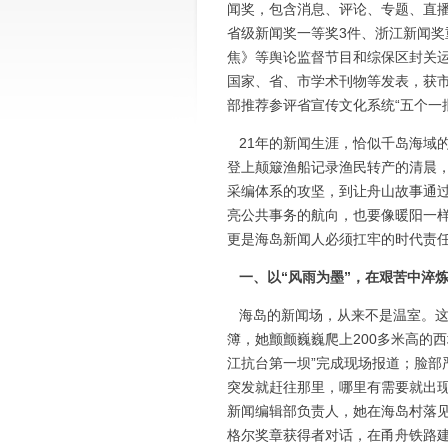
闻奖，包含消息、评论、专题、直
省级新闻奖一等奖3件、浙江新闻奖
焦》等舆论监督节目和综保区封关
国家、省、市学术刊物等发表，获
部推荐参评省宣传文化系统“五个一
21年的新闻生涯，恰似千岛海域
登上颠簸渔船记录渔民转产的清晨
采编体系的攻坚，到让舟山故事通
亮公共事务的航向，也要像暖阳一样
更是海岛新闻人必须扛牢的时代责
一、以“风雨为墨”，在艰苦中淬
海岛的新闻场，从来不是温室。这
簿，她颤颤巍巍爬上200多米高的
江抗台第一坝”完成现场报道；脸部严
突发就赶往那里，哪里有需要就出
新闻编辑部负责人，她在海岛村落见
格尔奖章获得者对话，在甬舟铁路