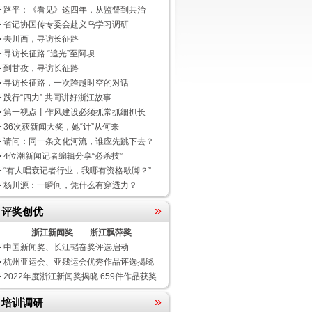
路平：《看见》这四年，从监督到共治
省记协国传专委会赴义乌学习调研
去川西，寻访长征路
寻访长征路 “追光”至阿坝
到甘孜，寻访长征路
寻访长征路，一次跨越时空的对话
践行“四力” 共同讲好浙江故事
第一视点丨作风建设必须抓常抓细抓长
36次获新闻大奖，她“计”从何来
请问：同一条文化河流，谁应先跳下去？
4位潮新闻记者编辑分享“必杀技”
“有人唱衰记者行业，我哪有资格歇脚？”
杨川源：一瞬间，凭什么有穿透力？
»
评奖创优
浙江新闻奖
浙江飘萍奖
中国新闻奖、长江韬奋奖评选启动
杭州亚运会、亚残运会优秀作品评选揭晓
2022年度浙江新闻奖揭晓 659件作品获奖
»
培训调研