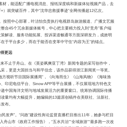
回的素材，能适配广播电视消息、报纸深度稿和新媒体短视频产品，去
+）就突破百件，其中“沈华忠救援事迹”全网传播超12亿次。
间。按照中心部署，叶洁怡负责执行电视群岛旅游频道、广播文艺频
整合45个冗余新媒体账号，中心把主要精力投入到“竞舟”客户端
政策解读、服务功能拓展、投诉渠道畅通等方面深耕发力，成效明
在于平台多少，而在于能否在变革中守住“内容为王”的锚点。
传得更远
来不止于舟山。在《英姿飒爽亚丁湾》新闻专题的采写创作中，
风采，更是大国担当与和平信念，该作品获得浙江新闻奖一等奖。
地方视听节目国际展播周”，《向海而生》《山海风物》《海味渔
e、印尼电信平台、Sinow APP等平台展播，不仅展现地方特色文
传递中国海洋文明与地域发展活力的重要窗口。统筹协调国际传播
读量均有大幅提升，她编辑的13篇原创稿件在美联社、法新社、
体发布。
民发声”。“问政”建设性舆论监督直播栏目推出11年，她参与栏目
入舟山市《政府工作报告》，“五水共治”“全域旅游”“最多跑一次改