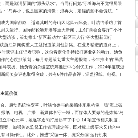
，而是滋润新闻的“源头活水”。当同行问她“守着海岛不觉得局限
话：“岛再小，也是国家的海疆；浪再大，定锚的船不会偏航。”
国成为国家战略，适逢其时的舟山因此风云际会。叶洁怡采访了首
封关运行、国际邮轮港开港等重大新闻，主创“两会会客厅”“小叶
等大型访谈，策划推出“新区新动力”“新区三人行”等大型新闻行
达海”获浙江新闻奖重大主题报道策划创新奖。在业务精进的道路上，
岁时获评主任记者职称，这份肯定化作持续打磨业务的动力。她负
作的态度抓策划，每月专题策划重大主题报道，今年推出的“民营
领导表扬。她负责的总编室统筹推进中心创优工作，2024年度获浙
国新闻奖参评也取得突破，共有6件作品参评，涵盖报纸、电视、广
构主流价值
合、启动系统性变革，叶洁怡参与的采编体系重构像一场“海上破
”，报纸、电视、广播、新媒体各守一域，而媒体人要做的是炸掉“岛
合并成立中心元年，她逐字逐句打磨起草了中心 14 项宣传相关制度，
急预案、加强舆论监督工作管理规定等，既对标上级要求又贴合中
有可操作性。此外，推进“采编一体、统采分编”运行机制