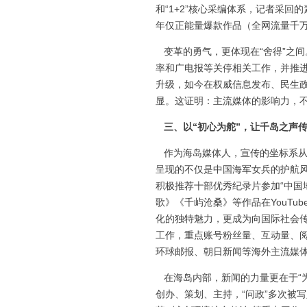
和“1+2”核心采编体系，记者采
年仅正能量爆款作品（全网流量千万
变革的勇气，更体现在“舍得”之
率和广电报等关停相关工作，并推进
升级，如今在权威信息发布、民生
显。这证明：主流媒体的影响力，不
三、以“初心为舵”，让千岛之声
作为海岛媒体人，宣传的坐标系从
呈现的不仅是中国海军女兵的护航
积极推荐十部优秀纪录片参加“中国
歌》《千屿沧桑》等作品在YouTub
化的独特魅力，更成为向国际社会
工作，重点账号粉丝量、互动量、阅
环球邮报、朝日新闻等海外主流媒
在海岛内部，新闻的力量更在于“为
创办、策划、主持，“问政”多次被写