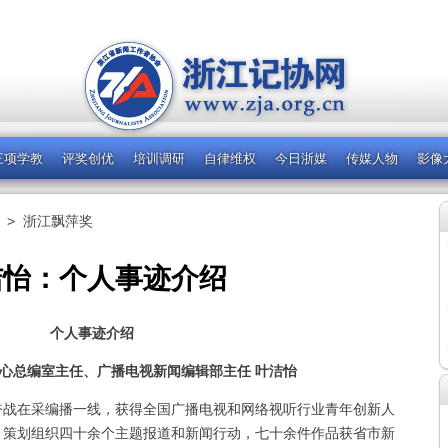
三项学教
评奖创优
培训调研
自律维权
今日浙媒
传媒人物
影像
>
浙江飘萍奖
洁怡：个人事迹介绍
个人事迹介绍
心
总编室主任、广播电视新闻编辑部主任 叶洁怡
奋战在采编播一线，获得全国广播电视和网络视听行业青年创新人
，策划组织四十余个主题报道和新闻行动，七十余件作品获省市新