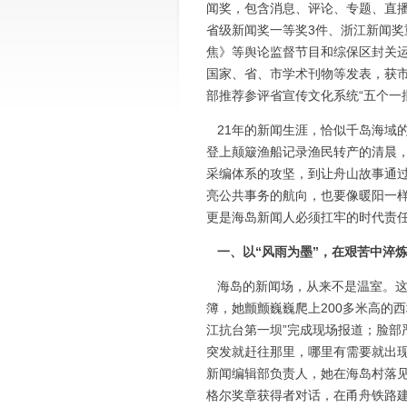
闻奖，包含消息、评论、专题、直
省级新闻奖一等奖3件、浙江新闻奖
焦》等舆论监督节目和综保区封关
国家、省、市学术刊物等发表，获
部推荐参评省宣传文化系统“五个一
21年的新闻生涯，恰似千岛海域
登上颠簸渔船记录渔民转产的清晨
采编体系的攻坚，到让舟山故事通
亮公共事务的航向，也要像暖阳一样
更是海岛新闻人必须扛牢的时代责
一、以“风雨为墨”，在艰苦中淬
海岛的新闻场，从来不是温室。这
簿，她颤颤巍巍爬上200多米高的
江抗台第一坝”完成现场报道；脸部严
突发就赶往那里，哪里有需要就出
新闻编辑部负责人，她在海岛村落见
格尔奖章获得者对话，在甬舟铁路