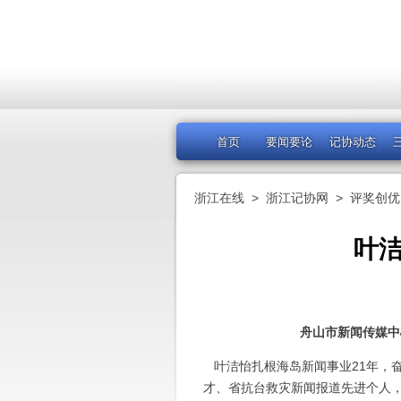
首页
要闻要论
记协动态
浙江在线
>
浙江记协网
>
评奖创优
叶
舟山市新闻传媒中
叶洁怡扎根海岛新闻事业21年，
才、省抗台救灾新闻报道先进个人