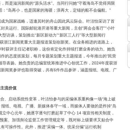
，而是滋润新闻的“源头活水”。当同行问她“守着海岛不觉得局限
话：“岛再小，也是国家的海疆；浪再大，定锚的船不会偏航。”
国成为国家战略，适逢其时的舟山因此风云际会。叶洁怡采访了首
封关运行、国际邮轮港开港等重大新闻，主创“两会会客厅”“小叶
等大型访谈，策划推出“新区新动力”“新区三人行”等大型新闻行
达海”获浙江新闻奖重大主题报道策划创新奖。在业务精进的道路上，
岁时获评主任记者职称，这份肯定化作持续打磨业务的动力。她负
作的态度抓策划，每月专题策划重大主题报道，今年推出的“民营
领导表扬。她负责的总编室统筹推进中心创优工作，2024年度获浙
国新闻奖参评也取得突破，共有6件作品参评，涵盖报纸、电视、广
构主流价值
合、启动系统性变革，叶洁怡参与的采编体系重构像一场“海上破
”，报纸、电视、广播、新媒体各守一域，而媒体人要做的是炸掉“岛
合并成立中心元年，她逐字逐句打磨起草了中心 14 项宣传相关制度，
急预案、加强舆论监督工作管理规定等，既对标上级要求又贴合中
有可操作性。此外，推进“采编一体、统采分编”运行机制