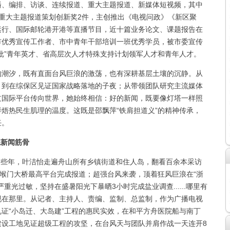
播、编排、访谈、连续报道、重大主题报道、新媒体短视频，其中
重大主题报道策划创新奖2件，主创推出《电视问政》《新区聚
运行、国际邮轮港开港等直播节目，近十篇业务论文、课题报告在
市优秀宣传工作者、市中青年干部培训一班优秀学员，被市委宣传
批”青年英才、省高层次人才特殊支持计划领军人才和青年人才。
的潮汐，既有直面台风巨浪的激荡，也有深耕基层土壤的沉静。从
，到在综保区见证国家战略落地的子夜；从带领团队研究主流媒体
过国际平台传向世界，她始终相信：好的新闻，既要像灯塔一样照
焐热民生肌理的温度。这既是邵飘萍“铁肩担道义”的精神传承，
任。
炼新闻筋骨
些年，叶洁怡走遍舟山所有乡镇街道和住人岛，翻看百余本采访
西堠门大桥最高平台完成报道；超强台风来袭，顶着狂风巨浪在“浙
重光过敏，坚持在盛暑阳光下暴晒3小时完成盐业调查......哪里有
现在那里。从记者、主持人、责编、监制、总监制，作为广播电视
证“小岛迁、大岛建”工程的惠民实效，在和平方舟医院船与南丁
建设工地见证超级工程的攻坚，在台风天与团队并肩作战一天连开8