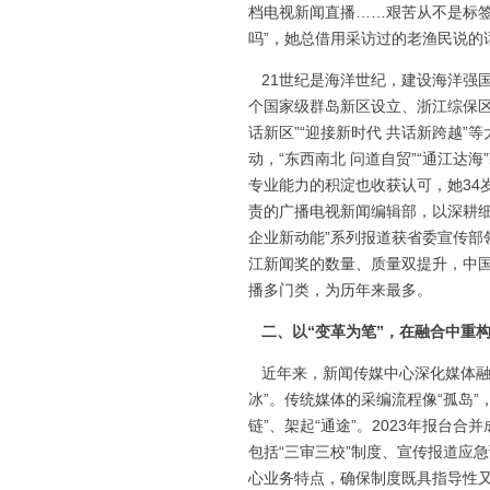
档电视新闻直播……艰苦从不是标签
吗”，她总借用采访过的老渔民说的
21世纪是海洋世纪，建设海洋强
个国家级群岛新区设立、浙江综保区
话新区”“迎接新时代 共话新跨越”
动，“东西南北 问道自贸”“通江
专业能力的积淀也收获认可，她34
责的广播电视新闻编辑部，以深耕细
企业新动能”系列报道获省委宣传部
江新闻奖的数量、质量双提升，中
播多门类，为历年来最多。
二、以“变革为笔”，在融合中重
近年来，新闻传媒中心深化媒体融
冰”。传统媒体的采编流程像“孤岛
链”、架起“通途”。2023年报台
包括“三审三校”制度、宣传报道应
心业务特点，确保制度既具指导性又