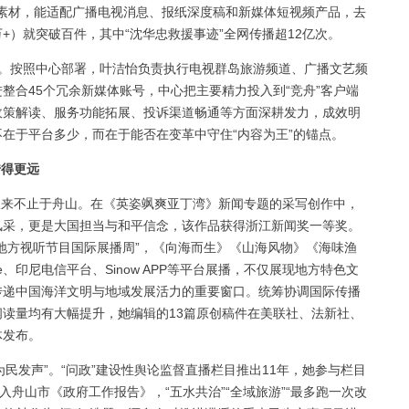
回的素材，能适配广播电视消息、报纸深度稿和新媒体短视频产品，去
+）就突破百件，其中“沈华忠救援事迹”全网传播超12亿次。
间。按照中心部署，叶洁怡负责执行电视群岛旅游频道、广播文艺频
整合45个冗余新媒体账号，中心把主要精力投入到“竞舟”客户端
政策解读、服务功能拓展、投诉渠道畅通等方面深耕发力，成效明
在于平台多少，而在于能否在变革中守住“内容为王”的锚点。
传得更远
来不止于舟山。在《英姿飒爽亚丁湾》新闻专题的采写创作中，
风采，更是大国担当与和平信念，该作品获得浙江新闻奖一等奖。
地方视听节目国际展播周”，《向海而生》《山海风物》《海味渔
e、印尼电信平台、Sinow APP等平台展播，不仅展现地方特色文
传递中国海洋文明与地域发展活力的重要窗口。统筹协调国际传播
读量均有大幅提升，她编辑的13篇原创稿件在美联社、法新社、
体发布。
民发声”。“问政”建设性舆论监督直播栏目推出11年，她参与栏目
入舟山市《政府工作报告》，“五水共治”“全域旅游”“最多跑一次改