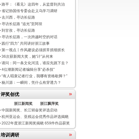
路平：《看见》这四年，从监督到共治
省记协国传专委会赴义乌学习调研
去川西，寻访长征路
寻访长征路 “追光”至阿坝
到甘孜，寻访长征路
寻访长征路，一次跨越时空的对话
践行“四力” 共同讲好浙江故事
第一视点丨作风建设必须抓常抓细抓长
36次获新闻大奖，她“计”从何来
请问：同一条文化河流，谁应先跳下去？
4位潮新闻记者编辑分享“必杀技”
“有人唱衰记者行业，我哪有资格歇脚？”
杨川源：一瞬间，凭什么有穿透力？
»
评奖创优
浙江新闻奖
浙江飘萍奖
中国新闻奖、长江韬奋奖评选启动
杭州亚运会、亚残运会优秀作品评选揭晓
2022年度浙江新闻奖揭晓 659件作品获奖
»
培训调研