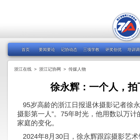
首页
要闻要论
记协动态
三项学教
评奖创优
培训调
浙江在线
>
浙江记协网
>
传媒人物
徐永辉：一个人，拍
95岁高龄的浙江日报退休摄影记者徐永
摄影第一人”。75年时光，他用数以万
家庭的变化。
2024年8月30日，徐永辉跟踪摄影艺