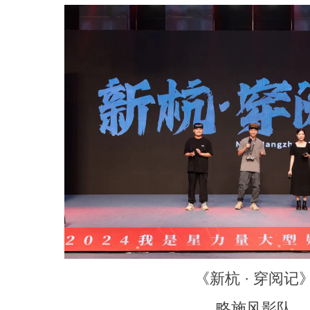
《新杭 · 穿阅记
略施风影队