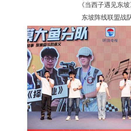
《当西子遇见东坡
东坡阵线联盟战