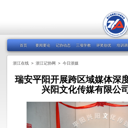
首页
要闻要论
记协动态
三项学教
评奖创优
培训调
浙江在线
>
浙江记协网
>
今日浙媒
瑞安平阳开展跨区域媒体深
兴阳文化传媒有限公