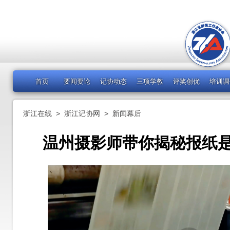
首页
要闻要论
记协动态
三项学教
评奖创优
培训调
浙江在线
>
浙江记协网
>
新闻幕后
温州摄影师带你揭秘报纸