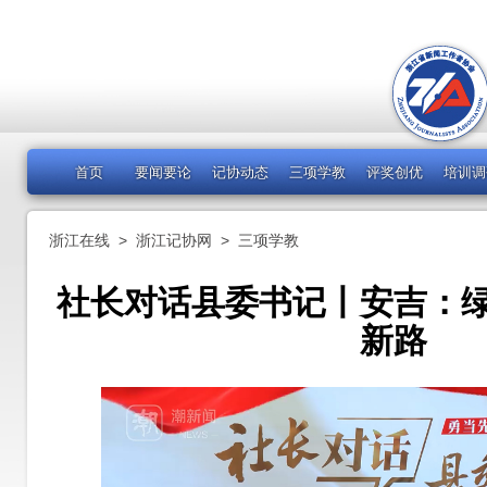
首页
要闻要论
记协动态
三项学教
评奖创优
培训调
浙江在线
>
浙江记协网
>
三项学教
社长对话县委书记丨安吉：
新路