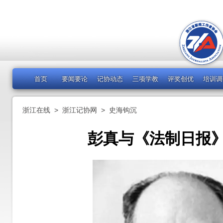
首页
要闻要论
记协动态
三项学教
评奖创优
培训调
浙江在线
>
浙江记协网
>
史海钩沉
彭真与《法制日报