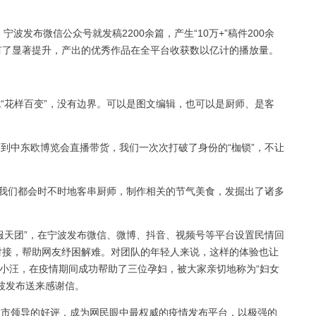
波发布微信公众号就发稿2200余篇，产生“10万+”稿件200余
有了显著提升，产出的优秀作品在全平台收获数以亿计的播放量。
“花样百变”，没有边界。可以是图文编辑，也可以是厨师、是客
到中东欧博览会直播带货，我们一次次打破了身份的“枷锁”，不让
，我们都会时不时地客串厨师，制作相关的节气美食，发掘出了诸多
服天团”，在宁波发布微信、微博、抖音、视频号等平台设置民情回
对接，帮助网友纾困解难。对团队的年轻人来说，这样的体验也让
辑小汪，在疫情期间成功帮助了三位孕妇，被大家亲切地称为“妇女
波发布送来感谢信。
市领导的好评，成为网民眼中最权威的疫情发布平台，以极强的