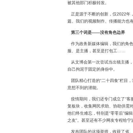
被其他部门积极转发。
正是源于不断的创新，仅2022年，宁
篇。我们的视频制作、传播能力也
第三个词是——没有角色边界
作为政务新媒体编辑，我们的角色
服、是主播，甚至是打包工……
从文博会第一次尝试当出镜主播，
自己拘泥于固定的身份中。
团队精心打造的“二十四食”栏目
意想不到的潜能。
疫情期间，我们还专门成立了“客
复板块，收集网民求助、协助供需
他们终生难忘，特别是“零零后”编
之友”。甚至还有不少网友专程给宁
发布团队的这项举措，收获了省、