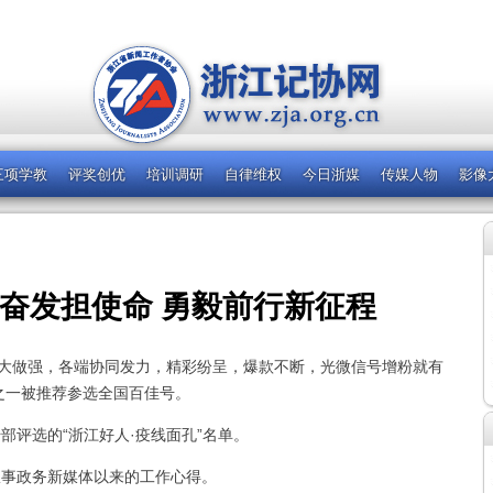
三项学教
评奖创优
培训调研
自律维权
今日浙媒
传媒人物
影像
奋发担使命 勇毅前行新征程
做大做强，各端协同发力，精彩纷呈，爆款不断，光微信号增粉就有
之一被推荐参选全国百佳号。
评选的“浙江好人·疫线面孔”名单。
事政务新媒体以来的工作心得。