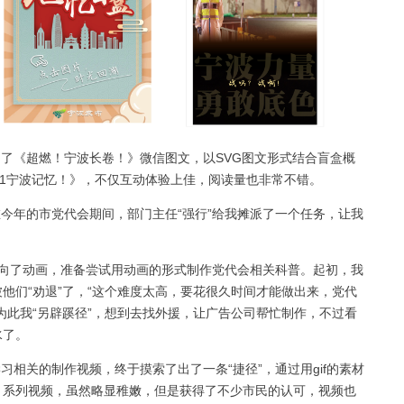
了《超燃！宁波长卷！》微信图文，以SVG图文形式结合盲盒概
21宁波记忆！》，不仅互动体验上佳，阅读量也非常不错。
今年的市党代会期间，部门主任“强行”给我摊派了一个任务，让我
投向了动画，准备尝试用动画的形式制作党代会相关科普。起初，我
他们“劝退”了，“这个难度太高，要花很久时间才能做出来，党代
为此我“另辟蹊径”，想到去找外援，让广告公司帮忙制作，不过看
水了。
相关的制作视频，终于摸索了出了一条“捷径”，通过用gif的素材
》系列视频，虽然略显稚嫩，但是获得了不少市民的认可，视频也