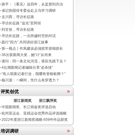
路平：《看见》这四年，从监督到共治
省记协国传专委会赴义乌学习调研
去川西，寻访长征路
寻访长征路 “追光”至阿坝
到甘孜，寻访长征路
寻访长征路，一次跨越时空的对话
践行“四力” 共同讲好浙江故事
第一视点丨作风建设必须抓常抓细抓长
36次获新闻大奖，她“计”从何来
请问：同一条文化河流，谁应先跳下去？
4位潮新闻记者编辑分享“必杀技”
“有人唱衰记者行业，我哪有资格歇脚？”
杨川源：一瞬间，凭什么有穿透力？
»
评奖创优
浙江新闻奖
浙江飘萍奖
中国新闻奖、长江韬奋奖评选启动
杭州亚运会、亚残运会优秀作品评选揭晓
2022年度浙江新闻奖揭晓 659件作品获奖
»
培训调研