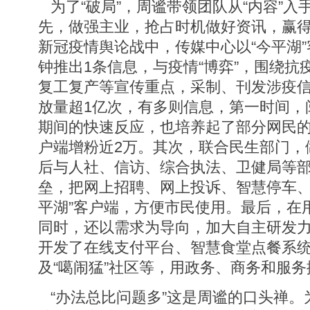
为了“破局”，周谧带领团队从“内容”入
先，做强主业，抢占时机做好资讯，赢得
新冠疫情舆论战中，传媒中心以“今平湖”
钟推出1条信息，与疫情“博弈”，围绕抗
复工复产等宣传重点，采制、刊发涉疫
放量超1亿次，有多则信息，第一时间，
期间的快速反应，也培养起了部分网民
户端增粉近2万。其次，联合民生部门，做
后与人社、信访、综合执法、卫健局等
垒，把网上招聘、网上投诉、智慧停车、
平湖”客户端，方便市民使用。最后，在
同时，还以需求为导向，加大自主研发力
开发了在线支付平台、智慧食堂点餐系
及“噶闹猛”社区等，用政务、商务和服
“办法总比问题多”这是周谧的口头禅。