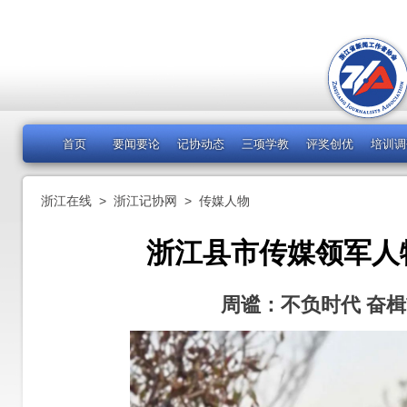
首页
要闻要论
记协动态
三项学教
评奖创优
培训调
浙江在线
>
浙江记协网
>
传媒人物
浙江县市传媒领军人
周谧：不负时代 奋