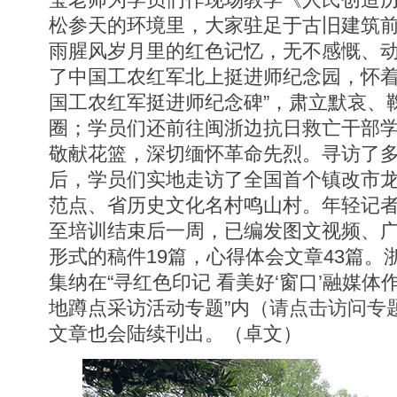
松参天的环境里，大家驻足于古旧建筑
雨腥风岁月里的红色记忆，无不感慨、
了中国工农红军北上挺进师纪念园，怀着
国工农红军挺进师纪念碑”，肃立默哀、
圈；学员们还前往闽浙边抗日救亡干部
敬献花篮，深切缅怀革命先烈。寻访了多
后，学员们实地走访了全国首个镇改市
范点、省历史文化名村鸣山村。年轻记
至培训结束后一周，已编发图文视频、
形式的稿件19篇，心得体会文章43篇。
集纳在“寻红色印记 看美好‘窗口’融媒
地蹲点采访活动专题”内
（请点击访问专
文章也会陆续刊出。（卓文）