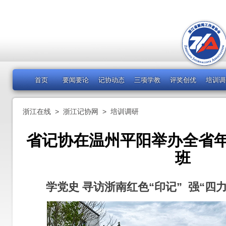
首页
要闻要论
记协动态
三项学教
评奖创优
培训调
浙江在线
>
浙江记协网
>
培训调研
省记协在温州平阳举办全省
班
学党史 寻访浙南红色“印记” 强“四