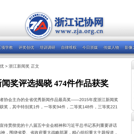
三项学教
评奖创优
培训调研
自律维权
今日浙媒
传媒人物
影像
优
>
浙江新闻奖
正文
新闻奖评选揭晓 474件作品获奖
者协会主办的全省优秀新闻作品最高奖——2015年度浙江新闻奖
获奖，其中特别奖1件，一等奖94件，二等奖148件，三等奖221
习宣传贯彻党的十八届五中全会精神和习近平总书记系列重要讲话
精神，围绕省委、省政府重大战略部署，精心组织重大主题报道，