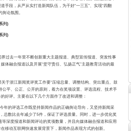
道手段，从严从实打造新闻队伍，为干好“一三五”、实现“四翻
的舆论氛围。
系列)
系列)
界过去一年里不断创新重大主题报道、典型宣传报道、突发性事
媒体融合报道以及开展“坚守责任、弘扬正气”主题教育活动的最
关于浙江新闻奖评奖工作要“压缩总量、调整结构、突出重点、鼓
持公平、公正、公开的原则，着力在奖项设置、评选流程、技术手
界的好评。主要在以下几个方面作了改进和调整：
今年的评选工作既坚持新闻作品的正确舆论导向，又坚持新闻采
品，总数比去年减少了5件，保证了评选质量。同时，进一步优化奖
题等深度报道和新闻评论的奖项数量，并且向媒体融合报道和应用
导在移动互联网快速发展背景下，新闻作品表现方式的创新。