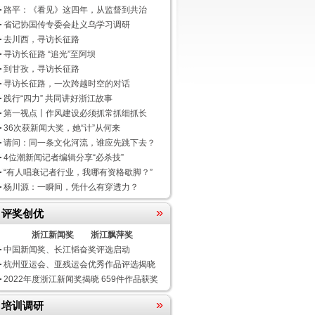
路平：《看见》这四年，从监督到共治
省记协国传专委会赴义乌学习调研
去川西，寻访长征路
寻访长征路 “追光”至阿坝
到甘孜，寻访长征路
寻访长征路，一次跨越时空的对话
践行“四力” 共同讲好浙江故事
第一视点丨作风建设必须抓常抓细抓长
36次获新闻大奖，她“计”从何来
请问：同一条文化河流，谁应先跳下去？
4位潮新闻记者编辑分享“必杀技”
“有人唱衰记者行业，我哪有资格歇脚？”
杨川源：一瞬间，凭什么有穿透力？
»
评奖创优
浙江新闻奖
浙江飘萍奖
中国新闻奖、长江韬奋奖评选启动
杭州亚运会、亚残运会优秀作品评选揭晓
2022年度浙江新闻奖揭晓 659件作品获奖
»
培训调研