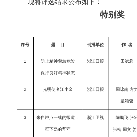
现将评选结果公布如下：
特别奖
序号
题
目
刊播单位
作
者
1
防止精神懈怠危险
浙江日报
田斌君
保持良好精神状态
2
光明使者江小金
浙江日报
周咏南
方
童颖骏
3
来自蹲点一线的报道：
浙江卫视
陈鹏飞
张
壁下岛的坚守
张楠
周文
姜