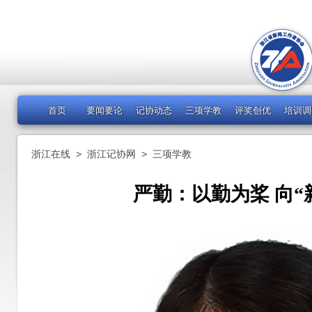
首页
要闻要论
记协动态
三项学教
评奖创优
培训调
浙江在线
>
浙江记协网
>
三项学教
严勤：以勤为桨 向“