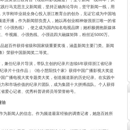
实践行马克思主义新闻观，坚持正确舆论导向，坚守新闻一线，用
年，大学刚毕业就全身心投入浙江教育台的创办，见证它成为中国地
闻频道开播，作为新闻部负责人，她以再创业精神做强浙江唯一的省
栏《小强热线》，使之成为国内知名电视品牌；她积极拥抱新媒体
、牛视频、小强热线、小强说四大融媒矩阵，粉丝近5000万。
品超百件获得省级和国家级重要奖项，涵盖新闻主要门类。新闻
峰》荣获中国新闻奖二等奖。
，兼任纪录片导演，带队主创的纪录片连续6年获得浙江省纪录
国纪录片十佳作品；《给小慧阳找个家》获得中国广播影视大奖提
获中国广播电视大奖专题类大奖，创造频道新的历史纪录。在实践中
能力和市场价值的纪录片团队，成为集团十大拼搏战队。个人获得
江省爱心记者、优秀科普讲师员等荣誉称号。
善治
敏作为新闻人的信念。作为频道最富经验的调查记者，她急百姓所