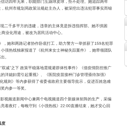
染信访四年无果，职能部门互踢球皮球，拒不处理。她追踪两年
位，杭州市规划局政策法规处主办人，被深挖出违法犯罪事实而锒
现二千多平方的违建，违章的主体竟是拆违指挥部。她不惧困
止商业化用途，被改为居民活动中心。
》，她和两路记者协作卧底打工，助力警方一举抓获了159名犯罪
。小强热线独家报道了《杭州来女士神秘失踪案件》，她带领团队
石出。
双减”之下 政策平稳落地需规避群体性事件》《借疫情防控推广
批的洋媳妇需引起重视》、《医院疫苗接种门诊管理亟待加强》
细化规则》等内参获得了省委省政府主要领导批示，促进百姓急难
闻奖内参一等奖。
影视频道新闻中心兼两个电视频道四个新媒体矩阵的生产，采编
亮着夜灯，每晚守到《小强热线》22:00直播结束，她才安心回
温度