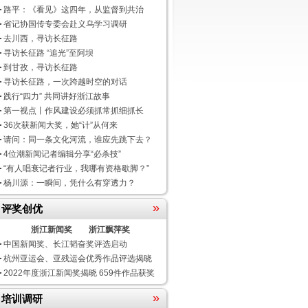
路平：《看见》这四年，从监督到共治
省记协国传专委会赴义乌学习调研
去川西，寻访长征路
寻访长征路 “追光”至阿坝
到甘孜，寻访长征路
寻访长征路，一次跨越时空的对话
践行“四力” 共同讲好浙江故事
第一视点丨作风建设必须抓常抓细抓长
36次获新闻大奖，她“计”从何来
请问：同一条文化河流，谁应先跳下去？
4位潮新闻记者编辑分享“必杀技”
“有人唱衰记者行业，我哪有资格歇脚？”
杨川源：一瞬间，凭什么有穿透力？
»
评奖创优
浙江新闻奖
浙江飘萍奖
中国新闻奖、长江韬奋奖评选启动
杭州亚运会、亚残运会优秀作品评选揭晓
2022年度浙江新闻奖揭晓 659件作品获奖
»
培训调研