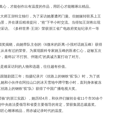
守真心，才能创作出有温度的作品，用匠心才能雕琢出精品。
大师王澍特立独行，为了采访她屡遭闭门羹。但她辗转联系上王
景，并在课后精准提问，“抢”下半小时交流。当得知王澍将出现
采访。《多样世界·王澍》荣获浙江省广电政府奖短纪录片一等
新闻奖揭晓，由她带队主创的《6微米的距离-小强对话姚玉峰》获得
道从未有过的荣誉。为展现眼科专家姚玉峰的医者仁心，赵敏五次
，最终以“不打扰、伴随式”的真诚方案打动了对方。
是难采访到的人物和选题，往往越有价值。
跟随剧团三年；拍摄纪录片《丝路上的钢铁“驼”队》时，为了抓
头,她和小伙伴在阿拉山口的冰天雪地中蹲守数小时，直到身体被冻
丝路上的钢铁“驼”队》获得了中国广播电视大奖。
验”的浙江实践》，她历经4月，和伙伴们辗转全省11个市30余个
到中央政法委领导和省委主要领导的肯定，荣获集团总裁嘉奖。
用匠心雕琢精品，用赤诚记录时代的温度。