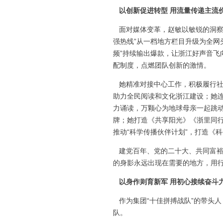
以创新促进转型 用流量传递主流
面对媒体变革，赵敏以敏锐的洞察和
强热线”从一档地方栏目升级为全网头
频”持续输出爆款，让浙江好声音飞
配制度，点燃团队创新的激情。
她精准对接中心工作，积极履行社
助力全民阅读和文化浙江建设；她连
力诵读，万颗心为地球母亲一起跳
牌；她打造《共享阳光》《浙里同
推动“科学传播伙伴计划”，打造《
建党百年、党的二十大、共同富裕
的身影永远出现在需要的地方，用
以身作则育新军 用初心接续奋斗
作为集团“十佳拼搏战队”的带头
队。