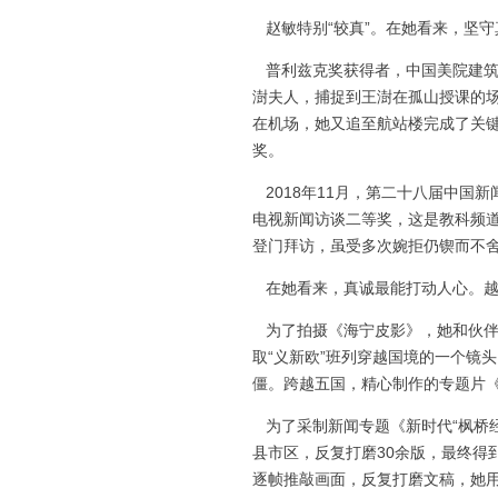
赵敏特别“较真”。在她看来，坚
普利兹克奖获得者，中国美院建筑
澍夫人，捕捉到王澍在孤山授课的场
在机场，她又追至航站楼完成了关键
奖。
2018年11月，第二十八届中国
电视新闻访谈二等奖，这是教科频
登门拜访，虽受多次婉拒仍锲而不舍
在她看来，真诚最能打动人心。越
为了拍摄《海宁皮影》，她和伙伴
取“义新欧”班列穿越国境的一个镜
僵。跨越五国，精心制作的专题片《
为了采制新闻专题《新时代“枫桥经
县市区，反复打磨30余版，最终得
逐帧推敲画面，反复打磨文稿，她