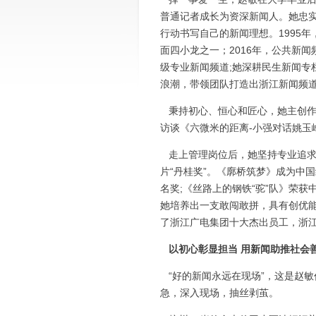
普通记者成长为资深新闻人。她忠
行动书写自己的新闻理想。1995
面四小龙之一；2016年，公共新
级专业新闻频道;她深耕民生新闻专
浪潮，带领团队打造出浙江新闻频道
秉持初心、恒心和匠心，她主创作
访谈《六微米的距离-小强对话姚玉
走上管理岗位后，她坚持专业追求
片“丹桂奖”。《廓桥筑梦》成为中
名奖;《丝路上的钢铁“驼”队》荣
她培养出一支敢闯敢拼，具有创优
了浙江广电集团十大杰出员工，浙
以初心彰显担当 用新闻助推社会
“好的新闻永远在现场”，这是赵
急，深入现场，抽丝剥茧。