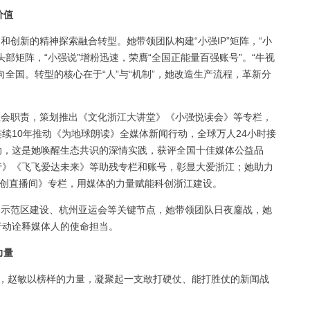
价值
创新的精神探索融合转型。她带领团队构建“小强IP”矩阵，“小
部矩阵，“小强说”增粉迅速，荣膺“全国正能量百强账号”。“牛视
向全国。转型的核心在于“人”与“机制”，她改造生产流程，革新分
会职责，策划推出《文化浙江大讲堂》《小强悦读会》等专栏，
续10年推动《为地球朗读》全媒体新闻行动，全球万人24小时接
动，这是她唤醒生态共识的深情实践，获评全国十佳媒体公益品
行》《飞飞爱达未来》等助残专栏和账号，彰显大爱浙江；她助力
科创直播间》专栏，用媒体的力量赋能科创浙江建设。
示范区建设、杭州亚运会等关键节点，她带领团队日夜鏖战，她
行动诠释媒体人的使命担当。
力量
人，赵敏以榜样的力量，凝聚起一支敢打硬仗、能打胜仗的新闻战