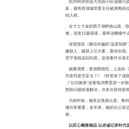
杭州80岁的金大伯因小区油烟污
多，最终西湖城管委主任被调离岗
铛入狱。
在寸土寸金的西子湖畔南山路，惊
难，连发15篇报道，最终这幢楼中
深度报道《微信诈骗的“温柔陷阱”
嫌疑人，破获上亿大案，轰动全国
坚守底线追踪到底，促使案件水落
她重调查，更洞察隐忧，上送的《“
共富码是否妥当？》《村里来了成
《“以旧换新”促家电消费需进一步
愁盼问题快速解决，并多次获得新
为抢时效，她常赶夜路出差。教科
播任务繁重，多年来，她的办公室总
家。
以匠心雕琢精品 以赤诚记录时代