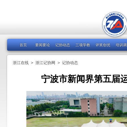
首页
要闻要论
记协动态
三项学教
评奖创优
培训调
浙江在线
>
浙江记协网
>
记协动态
宁波市新闻界第五届