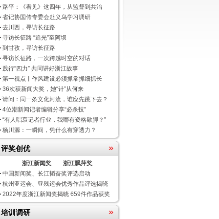
路平：《看见》这四年，从监督到共治
省记协国传专委会赴义乌学习调研
去川西，寻访长征路
寻访长征路 “追光”至阿坝
到甘孜，寻访长征路
寻访长征路，一次跨越时空的对话
践行“四力” 共同讲好浙江故事
第一视点丨作风建设必须抓常抓细抓长
36次获新闻大奖，她“计”从何来
请问：同一条文化河流，谁应先跳下去？
4位潮新闻记者编辑分享“必杀技”
“有人唱衰记者行业，我哪有资格歇脚？”
杨川源：一瞬间，凭什么有穿透力？
»
评奖创优
浙江新闻奖
浙江飘萍奖
中国新闻奖、长江韬奋奖评选启动
杭州亚运会、亚残运会优秀作品评选揭晓
2022年度浙江新闻奖揭晓 659件作品获奖
»
培训调研