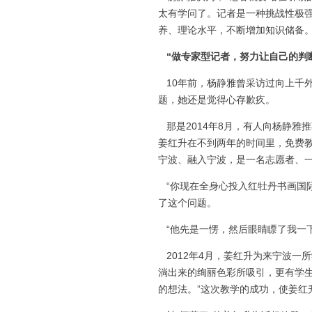
太有学问了。记者是一种挑战性极
养、理论水平，不断增加知识储备
“做专家型记者，努力让自己的判
10年前，杨静雅曾采访过向上千
题，她还是觉得心存歉疚。
那是2014年8月，有人向杨静雅
姜红升在不到两年的时间里，免费教
宁波、融入宁波，是一名志愿者、
“你现在全身心投入红牡丹书画国
了这个问题。
“他先是一愣，然后眼睛瞟了我一下
2012年4月，姜红升为来宁波一
淌出来的绚丽色彩所吸引，更有学生
的想法。”这次教学的成功，使姜红