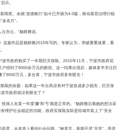
有启示。
闻奖。余姚“道德银行”如今已升级为4.0版，推动基层治理行稳
“金名片”。
云亦云。”杨静雅说。
》这篇作品是杨静雅2015年写的。专家认为，突破重重迷雾，看
点。
宁波市政府购买了一年期巨灾保险。2015年11月，宁波市政府花
灾户得到了8000余万元的赔偿。这一结果出现后，媒体多半关注巨
赚了8000万元，多合算，宁波市政府多有眼光！
推敲的命题：如果这一年台风没有对宁波造成多少损失，巨灾保
难道市政府就没有眼光了？
保人在某一年度‘赚’和‘亏’都是正常的。”杨静雅沿着她的想法采
有维护社会稳定的功能，政府买保险实际是给城市装上了“安全
高度，从本质上看待社会问题。”她直言，新闻不是“无学”，而是