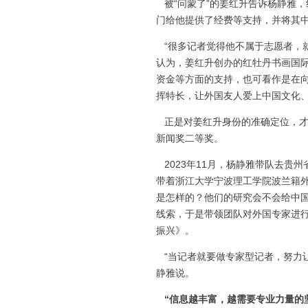
被“问蒙了”的姜红升告诉杨静雅
门给他提供了经费等支持，并将其
“很多记者觉得他不属于志愿者，
认为，姜红升创办的红牡丹书画国
资金等方面的支持，也可看作是在
挥特长，让外国友人爱上中国文化
正是对姜红升身份的准确定位，才
新闻奖二等奖。
2023年11月，杨静雅带队去贵
带着浙江大学宁波理工学院波兰籍
是怎样的？他们的研究会不会给中
线索，于是带领团队对外国专家进
振兴》。
“当记者就要做专家型记者，努力
静雅说。
“信息越丰富，越需要专业力量的