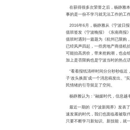
在获得很多次荣誉之后，杨静雅本
事的是一份不学习就无法工作的工作
2016年6月，杨静雅从《宁波日
值班签发《宁波晚报》《东南商报
值班时遇到一篇题为《杭州已限购
已经风声四起，一些房地产商借机抬
可能抬高房价，带来抢购潮，也会
加上是否限购也是宁波当时的热点
“看着报纸清样时间分分秒秒临近
子‘改头换面’成一个消息稿发出。
民情绪的引导留足了空间。
杨静雅认为：“融媒时代，信息越
最近一期的《宁波新闻界》发表了
速发展的时代，我们也面临着被取代
只要不断学习新知识、新技能，就