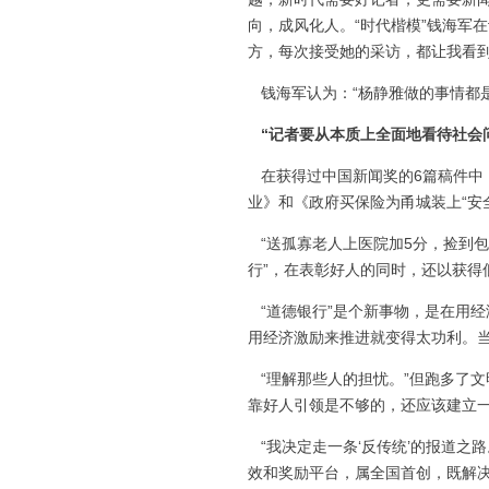
向，成风化人。“时代楷模”钱海军
方，每次接受她的采访，都让我看到
钱海军认为：“杨静雅做的事情都是
“记者要从本质上全面地看待社会
在获得过中国新闻奖的6篇稿件中，
业》和《政府买保险为甬城装上“安
“送孤寡老人上医院加5分，捡到包裹
行”，在表彰好人的同时，还以获得
“道德银行”是个新事物，是在用
用经济激励来推进就变得太功利。
“理解那些人的担忧。”但跑多了文
靠好人引领是不够的，还应该建立一
“我决定走一条‘反传统’的报道之
效和奖励平台，属全国首创，既解