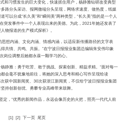
式和习惯发生的巨大变化，快速抓住用户，杨静雅钻研改变典型
分多路分头采访、报网微端分头呈现，网络求速度、做热度，纸媒
可以分成“长久美”和“瞬间美”两种类型，“长久美”指的是一个人
指在突发事件中一个人表现出来的美德。为此，2021年她还发表了
型人物报道的生产模式探析》。
的思想内涵、文化内涵、情感内涵，以适应新传播路径的文字表
得共情、共鸣、共振。”在宁波日报报业集团总编辑朱安伟印象
一次岗位调整后她都永葆一颗学习的心。
杨静雅：勇于吃苦、敢于挑战、探索创新、精益求精。“面对每一
她都会毫不犹豫地前往，将她的深入思考和精心写作呈现给读
6次获中国新闻奖、30次获浙江新闻奖，不仅给宁波日报报业集团
者坚持创新创优、勇攀专业高峰带来鼓舞。
坚定，“优秀的新闻作品，永远会像历史的火把，照亮一代代人前
[1]
[2]
下一页
尾页