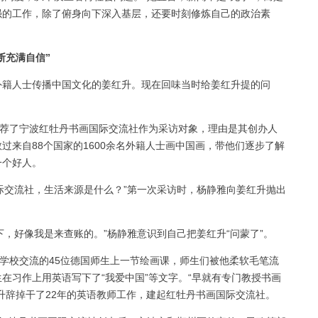
强的工作，除了俯身向下深入基层，还要时刻修炼自己的政治素
。
断充满自信”
外籍人士传播中国文化的姜红升。现在回味当时给姜红升提的问
推荐了宁波红牡丹书画国际交流社作为采访对象，理由是其创办人
过来自88个国家的1600余名外籍人士画中国画，带他们逐步了解
一个好人。
际交流社，生活来源是什么？”第一次采访时，杨静雅向姜红升抛出
，好像我是来查账的。”杨静雅意识到自己把姜红升“问蒙了”。
所学校交流的45位德国师生上一节绘画课，师生们被他柔软毛笔流
在习作上用英语写下了“我爱中国”等文字。“早就有专门教授书画
升辞掉干了22年的英语教师工作，建起红牡丹书画国际交流社。