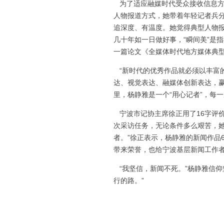
为了适应融媒时代受众接收信息方
人物报道方式，她带着年轻记者兵
追深度、有温度。她觉得典型人物报道
几十年如一日做好事，“瞬间美”是
一篇论文《全媒体时代地方媒体典
“新时代的优秀作品就必须以丰富
达、视觉表达、融媒体创新表达，赢
里，杨静雅是一个“用心记者”，每
宁波市记协主席徐正用了16字评价
次采访任务，无论条件多么艰苦，
者。”徐正表示，杨静雅的新闻作品
带来荣誉，也给宁波基层新闻工作
“我坚信，新闻不死。”杨静雅信仰
行的路。”