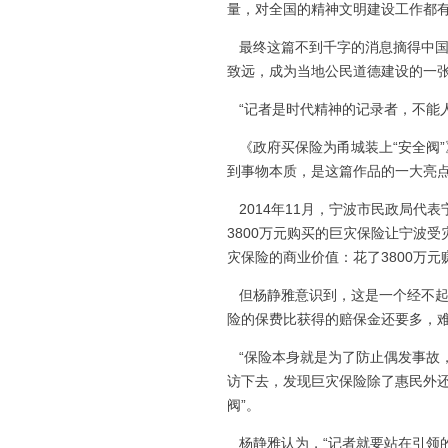
量，对全国的精神文明建设工作都
最终这篇不到千字的消息摘得中国新
致远，成为当地公民道德建设的一张
“记者是时代精神的记录者，不能人
《政府买保险为甬城装上“安全阀”
到事物本质，是这篇作品的一大亮
2014年11月，宁波市民政局代表
3800万元购买的巨灾保险让宁波受
灾保险的商业价值：花了3800万元
但杨静雅意识到，这是一个经不起
险的保费比获得的赔保金还要多，
“保险本身就是为了防止偶发事故，投
访下去，发现巨灾保险除了惠民外还
阀”。
杨静雅认为，“记者就要站在引领的