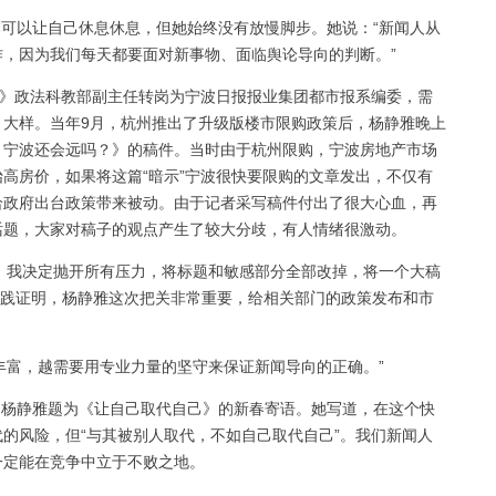
可以让自己休息休息，但她始终没有放慢脚步。她说：“新闻人从
，因为我们每天都要面对新事物、面临舆论导向的判断。”
报》政法科教部副主任转岗为宁波日报报业集团都市报系编委，需
》大样。当年9月，杭州推出了升级版楼市限购政策后，杨静雅晚上
，宁波还会远吗？》的稿件。当时由于杭州限购，宁波房地产市场
高房价，如果将这篇“暗示”宁波很快要限购的文章发出，不仅有
给政府出台政策带来被动。由于记者采写稿件付出了很大心血，再
话题，大家对稿子的观点产生了较大分歧，有人情绪很激动。
，我决定抛开所有压力，将标题和敏感部分全部改掉，将一个大稿
”实践证明，杨静雅这次把关非常重要，给相关部门的政策发布和市
丰富，越需要用专业力量的坚守来保证新闻导向的正确。”
杨静雅题为《让自己取代自己》的新春寄语。她写道，在这个快
的风险，但“与其被别人取代，不如自己取代自己”。我们新闻人
一定能在竞争中立于不败之地。