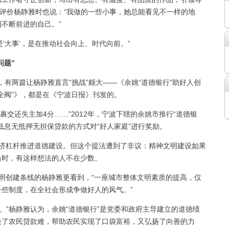
在评价杨静雅时也说：“我做的一些小事，她总能看见不一样的地
不断前进的自己。”
‘大事’，是在推动社会向上、时代向前。”
问题”
有两篇让杨静雅直言“挑战”颇大——《余姚“道德银行”助好人创
全阀”》，都是在《宁波日报》刊发的。
交还失主加4分……”2012年，宁波下辖的余姚市推行“道德银
低息无抵押无担保贷款的方式对“好人家庭”进行奖励。
经济杠杆推进道德建设。但这个提法遭到了非议：精神文明建设如果
当时，有这样想法的人不在少数。
明创建条线的杨静雅更看到，“一座城市整体文明素质的提高，仅
些制度，在全社会形成争做好人的风气。”
路。”杨静雅认为，余姚“道德银行”是党委和政府主导建立的道德绩
决了农民贷款难，帮助农民实现了口袋富裕，又弘扬了向善的力