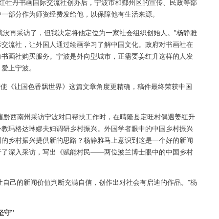
，红牡丹书画国际交流社创办后，宁波市和鄞州区的宣传、民政等部
中一部分作为师资经费发给他，以保障他有生活来源。
就没再采访了，但我决定将他定位为一家社会组织创始人。”杨静雅
际交流社，让外国人通过绘画学习了解中国文化。政府对书画社在
向书画社购买服务。宁波是外向型城市，正需要姜红升这样的人发
、爱上宁波。
使《让国色香飘世界》这篇文章角度更精确，稿件最终荣获中国
州省黔西南州采访宁波对口帮扶工作时，在晴隆县定旺村偶遇姜红升
外教玛格达琳娜夫妇调研乡村振兴。外国学者眼中的中国乡村振兴
国的乡村振兴提供新的思路？杨静雅马上意识到这是一个好的新闻
行了深入采访，写出《赋能村民——两位波兰博士眼中的中国乡村
让自己的新闻价值判断充满自信，创作出对社会有启迪的作品。”杨
坚守”