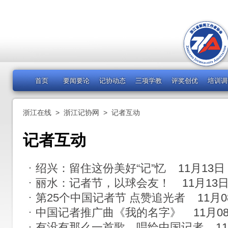
首页
要闻要论
记协动态
三项学教
评奖创优
培训调
浙江在线
>
浙江记协网
>
记者互动
记者互动
绍兴：留住这份美好“记”忆
11月13日
丽水：记者节，以球会友！
11月13
第25个中国记者节 点赞追光者
11月
中国记者推广曲《我的名字》
11月0
有没有那么一首歌，唱给中国记者
1