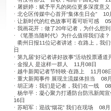
屠妍婷：赋予平凡的岗位更多深度意义
北仑区传媒中心首开“集体生日会”
10
让新时代的红色故事可看可听可感
0
我画花开：做了20年记者，为什么想
《笔墨当随时代》为什么值得我们读？
衢州日报11位记者讲述：在路上，我
日
第九届“好记者讲好故事”活动投票通道
金报人 是这样一群人
11月08日
越牛新闻记者节特映·在路上
11月08
重大新闻事件 展现主流媒体担当
08
胡正涛：我们是记者，我们在一线
0
杨华平：凝心聚力打通防台防汛新闻宣传
16日
苏昭军：迎战“烟花” 我们在现场
08月