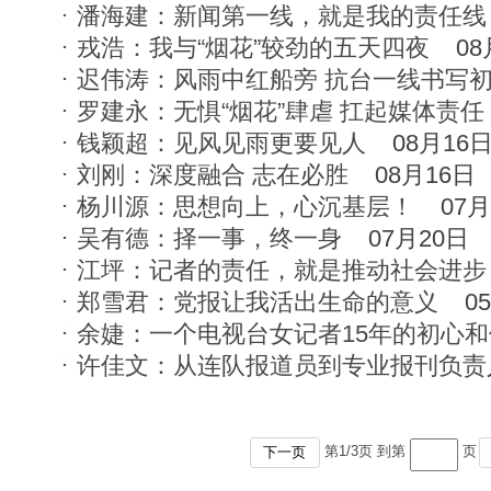
潘海建：新闻第一线，就是我的责任线
戎浩：我与“烟花”较劲的五天四夜
08
迟伟涛：风雨中红船旁 抗台一线书写
罗建永：无惧“烟花”肆虐 扛起媒体责任
钱颖超：见风见雨更要见人
08月16
刘刚：深度融合 志在必胜
08月16日
杨川源：思想向上，心沉基层！
07月
吴有德：择一事，终一身
07月20日
江坪：记者的责任，就是推动社会进步
郑雪君：党报让我活出生命的意义
0
余婕：一个电视台女记者15年的初心和
许佳文：从连队报道员到专业报刊负责
第
1
/
3
页 到第
页
下一页