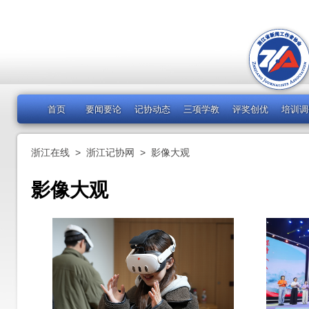
首页
要闻要论
记协动态
三项学教
评奖创优
培训调
浙江在线
>
浙江记协网
>
影像大观
影像大观