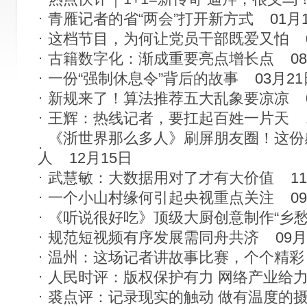
青雁记者的省“两会”打开新方式
01月
这档节目，为何让党员干部既爱又怕
古籍数字化：渐成重要亮点增长点
0
一份“强制休息令”背后的故事
03月2
新规来了！算法推荐五大乱象要凉凉
王辉：热线记者，要扛起百姓一片天
《浙世界那么多人》刷屏朋友圈！这份
人
12月15日
武慧敏：大数据用对了才有大价值
1
一个小山村缘何引起央视重点关注
0
《听说很好吃》顶级大厨创意制作“乡愁
规范短视频有序发展需同舟共济
09月
温州：这场记者讲故事比赛，个个精彩
人民时评：版权保护有力 网络产业给
裘点评：记录现实的触动 做有温度的