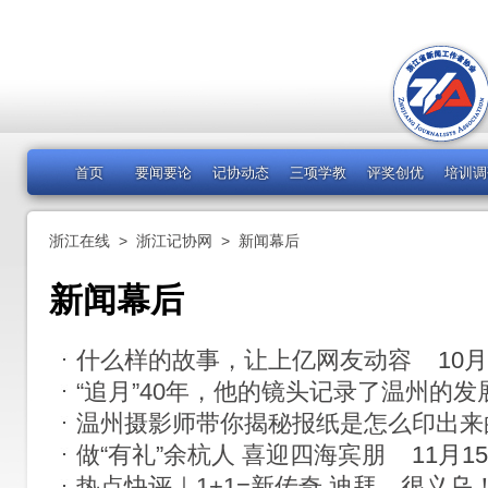
首页
要闻要论
记协动态
三项学教
评奖创优
培训调
浙江在线
>
浙江记协网
>
新闻幕后
新闻幕后
什么样的故事，让上亿网友动容
10月
“追月”40年，他的镜头记录了温州的发
温州摄影师带你揭秘报纸是怎么印出来
做“有礼”余杭人 喜迎四海宾朋
11月1
热点快评｜1+1=新传奇 迪拜，很义乌