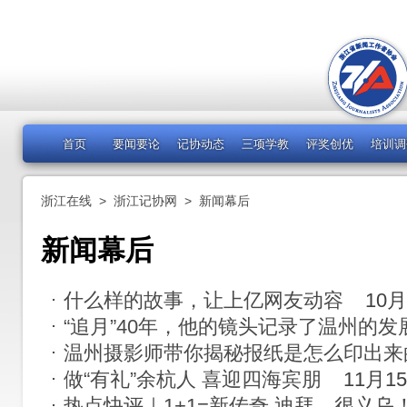
首页
要闻要论
记协动态
三项学教
评奖创优
培训调
浙江在线
>
浙江记协网
>
新闻幕后
新闻幕后
什么样的故事，让上亿网友动容
10月
“追月”40年，他的镜头记录了温州的发
温州摄影师带你揭秘报纸是怎么印出来
做“有礼”余杭人 喜迎四海宾朋
11月1
热点快评｜1+1=新传奇 迪拜，很义乌