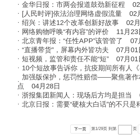
金华日报：市两会报道鼓劲新征程
0
[人民时评]依法治理网络虚假流量
02
绍兴：讲述12个改革创新好故事
02
网络购物呼唤“有内容”的评价
11月2
北京青年报：“任性APP”该管管了
07
“直播带货”，屏幕内外皆功夫
07月0
短视频，监管和责任不能“短”
07月0
10个短故事告诉你，抗疫期间所有人
加强版保护，惩罚性赔偿——聚焦著作
点
04月28日
浙报集团新闻人：现场后方均是担当
北京日报：需要“硬核大白话”的不只是
第
1
/
29
页 到第
页
下一页