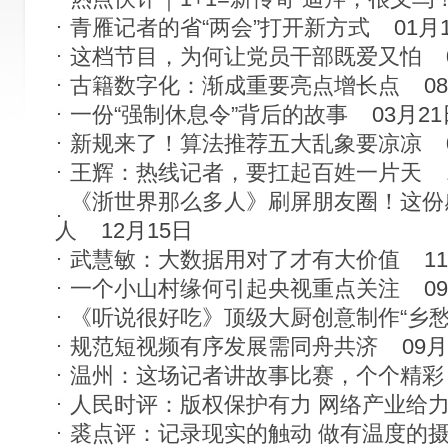
青雁记者的省“两会”打开新方式
01月
这档节目，为何让党员干部既爱又怕
古籍数字化：渐成重要亮点增长点
0
一份“强制休息令”背后的故事
03月2
新规来了！算法推荐五大乱象要凉凉
王辉：热线记者，要扛起百姓一片天
《浙世界那么多人》刷屏朋友圈！这份
人
12月15日
武慧敏：大数据用对了才有大价值
1
一个小山村缘何引起央视重点关注
0
《听说很好吃》顶级大厨创意制作“乡愁
规范短视频有序发展需同舟共济
09月
温州：这场记者讲故事比赛，个个精彩
人民时评：版权保护有力 网络产业给
裘点评：记录现实的触动 做有温度的