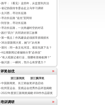
路平：《看见》这四年，从监督到共治
省记协国传专委会赴义乌学习调研
去川西，寻访长征路
寻访长征路 “追光”至阿坝
到甘孜，寻访长征路
寻访长征路，一次跨越时空的对话
践行“四力” 共同讲好浙江故事
第一视点丨作风建设必须抓常抓细抓长
36次获新闻大奖，她“计”从何来
请问：同一条文化河流，谁应先跳下去？
4位潮新闻记者编辑分享“必杀技”
“有人唱衰记者行业，我哪有资格歇脚？”
杨川源：一瞬间，凭什么有穿透力？
»
评奖创优
浙江新闻奖
浙江飘萍奖
中国新闻奖、长江韬奋奖评选启动
杭州亚运会、亚残运会优秀作品评选揭晓
2022年度浙江新闻奖揭晓 659件作品获奖
»
培训调研