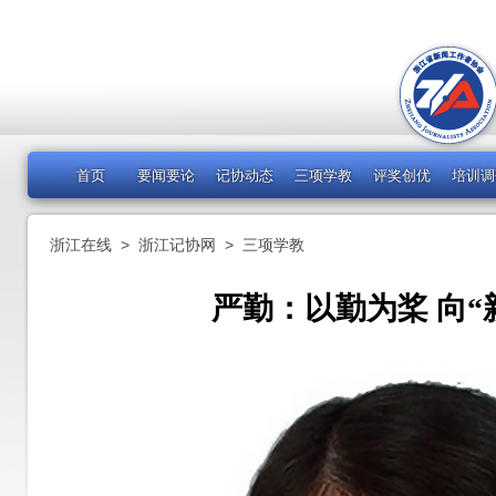
首页
要闻要论
记协动态
三项学教
评奖创优
培训调
浙江在线
>
浙江记协网
>
三项学教
严勤：以勤为桨 向“