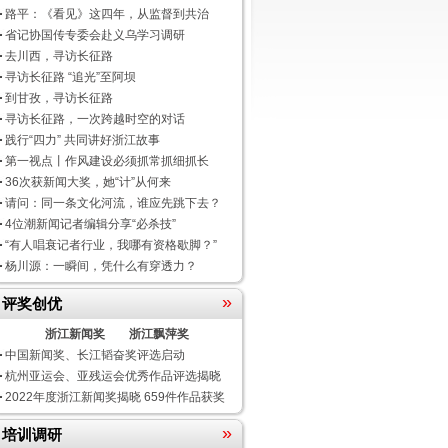
路平：《看见》这四年，从监督到共治
省记协国传专委会赴义乌学习调研
去川西，寻访长征路
寻访长征路 “追光”至阿坝
到甘孜，寻访长征路
寻访长征路，一次跨越时空的对话
践行“四力” 共同讲好浙江故事
第一视点丨作风建设必须抓常抓细抓长
36次获新闻大奖，她“计”从何来
请问：同一条文化河流，谁应先跳下去？
4位潮新闻记者编辑分享“必杀技”
“有人唱衰记者行业，我哪有资格歇脚？”
杨川源：一瞬间，凭什么有穿透力？
»
评奖创优
浙江新闻奖
浙江飘萍奖
中国新闻奖、长江韬奋奖评选启动
杭州亚运会、亚残运会优秀作品评选揭晓
2022年度浙江新闻奖揭晓 659件作品获奖
»
培训调研