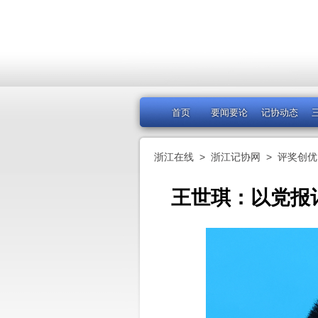
首页
要闻要论
记协动态
浙江在线
>
浙江记协网
>
评奖创优
王世琪：以党报