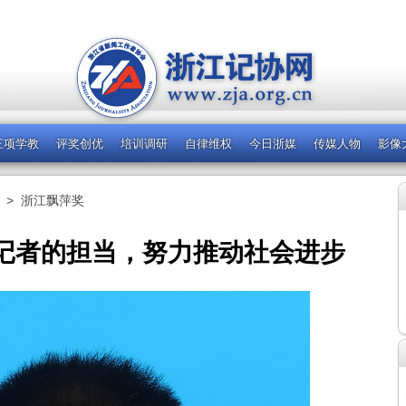
三项学教
评奖创优
培训调研
自律维权
今日浙媒
传媒人物
影像
>
浙江飘萍奖
记者的担当，努力推动社会进步