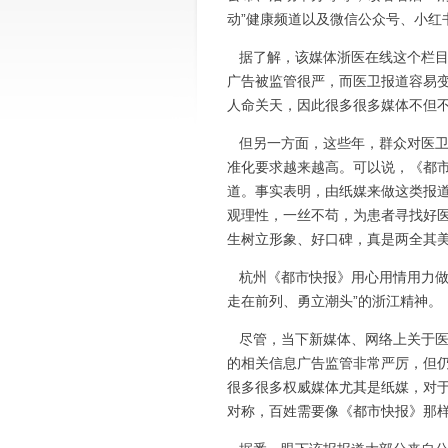
动”健康频道以及微信公众号、小红
据了解，该媒体浙医在线这个栏目和
广告被监管很严，而医卫报道容易
人命关天，因此很多很多媒体不但
但另一方面，这些年，群众对医卫
准化要求越来越高。可以说，《都
道。事实表明，由纸媒来做这类报
观理性，一丝不苟，为患者寻找好
生树立形象、好口碑，真是两全其
杭州《都市快报》用心用情用力做
走在前列、勇立潮头”的浙江精神。
尽管，当下新媒体、网络上关于医
的相关信息广告监管非常严厉，但仍
很多很多权威媒体尤其是纸媒，对
对称，百姓需要像《都市快报》那