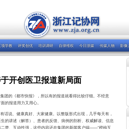
三项学教
评奖创优
培训调研
自律维权
今日浙媒
传媒人物
影像
善于开创医卫报道新局面
集团的《都市快报》，所以有的报道就看得比较仔细。不经意
方面的报道用力又用心。
有话说、健康真好、大家健康。以整版形式出现，几乎每天有，
医生的讲述（解答）、患者的反馈、病例的剖析、权威解读、信息
二楚、互动性强，这些内容还在集团的新闻客户端——“橙柿互