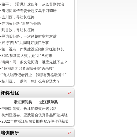
路平：《看见》这四年，从监督到共治
省记协国传专委会赴义乌学习调研
去川西，寻访长征路
寻访长征路 “追光”至阿坝
到甘孜，寻访长征路
寻访长征路，一次跨越时空的对话
践行“四力” 共同讲好浙江故事
第一视点丨作风建设必须抓常抓细抓长
36次获新闻大奖，她“计”从何来
请问：同一条文化河流，谁应先跳下去？
4位潮新闻记者编辑分享“必杀技”
“有人唱衰记者行业，我哪有资格歇脚？”
杨川源：一瞬间，凭什么有穿透力？
»
评奖创优
浙江新闻奖
浙江飘萍奖
中国新闻奖、长江韬奋奖评选启动
杭州亚运会、亚残运会优秀作品评选揭晓
2022年度浙江新闻奖揭晓 659件作品获奖
»
培训调研