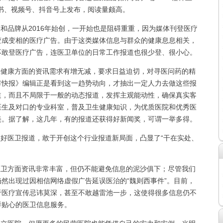
书、视频号、抖音号上发布，阅读量颇高。
品牌从2016年始创，一开始也是阻碍重重，因为媒体刊登医疗
变成变相的医疗广告。由于这类媒体信息与群众的健康息息相关，
不敢登医疗广告，连医卫单位的日常工作报道也很少登、很小心。
健康方面的资讯需求有增无减，要求日益迫切，对寻医问药的精
市快报》编辑正是看到这一趋势动向，才抽出一定人力去做这些报
道，而且不局限于一般的动态报道，发挥主观能动性，确保真实客
医生及对口的专业科室，普及卫生健康知识，为优质医院和优秀医
美。据了解，这几年，有的报道还获得好新闻奖，可谓一举多得。
好医卫报道，敢于开创这个行业报道新局面，凸显了“干在实处、
卫方面资讯非常丰富，但仍不能避免信息的泥沙俱下；尽管我们
然出现过因相信网络虚假广告延误医治的“魏则西事件”。目前，
于医疗宣传忌讳莫深，甚至不敢越雷池一步，这使得很多信息仍不
样贴心的医卫信息服务。