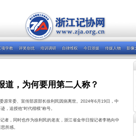
三项学教
评奖创优
培训调研
自律维权
今日浙媒
传媒人物
影像
报道，为何要用第二人称？
委原常委、宣传部原部长徐利民因病离世。2024年6月19日，中
迹，追授他“时代楷模”称号。
记者，同时也作为徐利民的老友，浙江省金华日报记者李艳向中
所思所感。