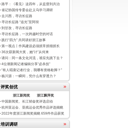
路平：《看见》这四年，从监督到共治
省记协国传专委会赴义乌学习调研
去川西，寻访长征路
寻访长征路 “追光”至阿坝
到甘孜，寻访长征路
寻访长征路，一次跨越时空的对话
践行“四力” 共同讲好浙江故事
第一视点丨作风建设必须抓常抓细抓长
36次获新闻大奖，她“计”从何来
请问：同一条文化河流，谁应先跳下去？
4位潮新闻记者编辑分享“必杀技”
“有人唱衰记者行业，我哪有资格歇脚？”
杨川源：一瞬间，凭什么有穿透力？
»
评奖创优
浙江新闻奖
浙江飘萍奖
中国新闻奖、长江韬奋奖评选启动
杭州亚运会、亚残运会优秀作品评选揭晓
2022年度浙江新闻奖揭晓 659件作品获奖
»
培训调研