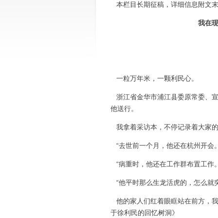
本栏目长期征稿，详细信息附文
我在
一粒万年米，一颗利民心。
浙江省金华市浦江县委原常委、宣
他送行。
我拿着采访本，不停记录着大家的
“去世前一个月，他还在杭州开会。
“病重时，他还在工作群布置工作。
“他平时那么生龙活虎的，怎么就突
他的家人们红着眼眶站在前方，我
于徐利民的回忆树洞》