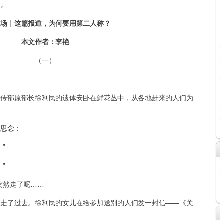
末。
现场｜这篇报道，为何要用第二人称？
本文作者：李艳
（一）
传部原部长徐利民的遗体安卧在鲜花丛中，从各地赶来的人们为
思念：
”
”
然走了呢……”
走了过去。徐利民的女儿在给参加送别的人们发一封信——《关