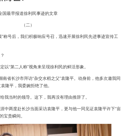
全国最早报道徐利民事迹的文章
（二）
模”称号后，我们积极响应号召，迅速开展徐利民先进事迹宣传工
意？
定以“第二人称”视角来呈现徐利民的鲜活形象。
赴湖南省长沙市拜访“杂交水稻之父”袁隆平。动身前，他多次邀我同
过袁隆平，我委婉拒绝了他。
给我当时的领导。这下，我再没有理由推辞了。
涯中两度赴长沙当面采访袁隆平，更与他一同见证袁隆平许下“亩
诺的宝贵瞬间。