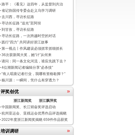
路平：《看见》这四年，从监督到共治
省记协国传专委会赴义乌学习调研
去川西，寻访长征路
寻访长征路 “追光”至阿坝
到甘孜，寻访长征路
寻访长征路，一次跨越时空的对话
践行“四力” 共同讲好浙江故事
第一视点丨作风建设必须抓常抓细抓长
36次获新闻大奖，她“计”从何来
请问：同一条文化河流，谁应先跳下去？
4位潮新闻记者编辑分享“必杀技”
“有人唱衰记者行业，我哪有资格歇脚？”
杨川源：一瞬间，凭什么有穿透力？
»
评奖创优
浙江新闻奖
浙江飘萍奖
中国新闻奖、长江韬奋奖评选启动
杭州亚运会、亚残运会优秀作品评选揭晓
2022年度浙江新闻奖揭晓 659件作品获奖
»
培训调研