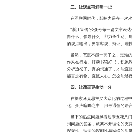
三、让观点再鲜明一些
在互联网时代，影响力是在一次次
“浙江宣传”公众号每一篇文章表
向什么、倡导什么，都力争生动、
的观点输出，要靠客观、辩证、理
当然，态度不能一亮了之，更难的
作风在行走。好读书读好书，积累
分析透彻了、真的想通了，才能直
能言之有物、直抵人心。怎么能够
四、让话语更生动一分
在探索马克思主义大众化的过程中
化。众声喧哗之中，用最通俗的语言
当下的热点问题虽看起来五花八门
到问题的答案，就离不开理论的支撑
深邃性、理论的深刻性与网络的生动