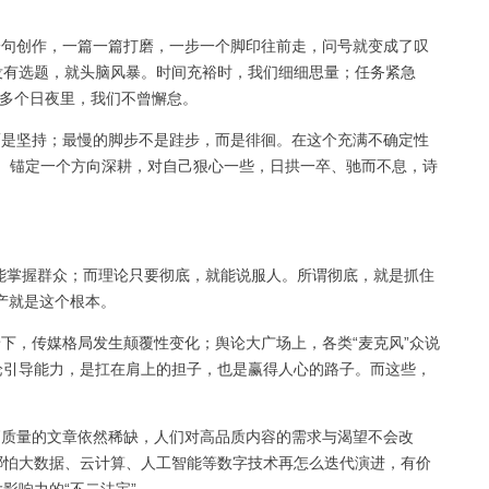
句创作，一篇一篇打磨，一步一个脚印往前走，问号就变成了叹
没有选题，就头脑风暴。时间充裕时，我们细细思量；任务紧急
0多个日夜里，我们不曾懈怠。
是坚持；最慢的脚步不是跬步，而是徘徊。在这个充满不确定性
住”。锚定一个方向深耕，对自己狠心一些，日拱一卒、驰而不息，诗
能掌握群众；而理论只要彻底，就能说服人。所谓彻底，就是抓住
产就是这个根本。
下，传媒格局发生颠覆性变化；舆论大广场上，各类“麦克风”众说
论引导能力，是扛在肩上的担子，也是赢得人心的路子。而这些，
质量的文章依然稀缺，人们对高品质内容的需求与渴望不会改
哪怕大数据、云计算、人工智能等数字技术再怎么迭代演进，有价