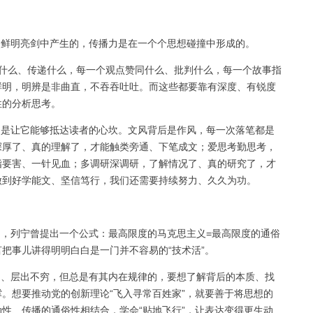
鲜明亮剑中产生的，传播力是在一个个思想碰撞中形成的。
达什么、传递什么，每一个观点赞同什么、批判什么，每一个故事指
鲜明，明辨是非曲直，不吞吞吐吐。而这些都要靠有深度、有锐度
性的分析思考。
是让它能够抵达读者的心坎。文风背后是作风，每一次落笔都是
深厚了、真的理解了，才能触类旁通、下笔成文；爱思考勤思考，
指要害、一针见血；多调研深调研，了解情况了、真的研究了，才
做到好学能文、坚信笃行，我们还需要持续努力、久久为功。
，列宁曾提出一个公式：最高限度的马克思主义=最高限度的通俗
把事儿讲得明明白白是一门并不容易的“技术活”。
、层出不穷，但总是有其内在规律的，要想了解背后的本质、找
。想要推动党的创新理论“飞入寻常百姓家”，就要善于将思想的
性、传播的通俗性相结合，学会“贴地飞行”，让表达变得更生动