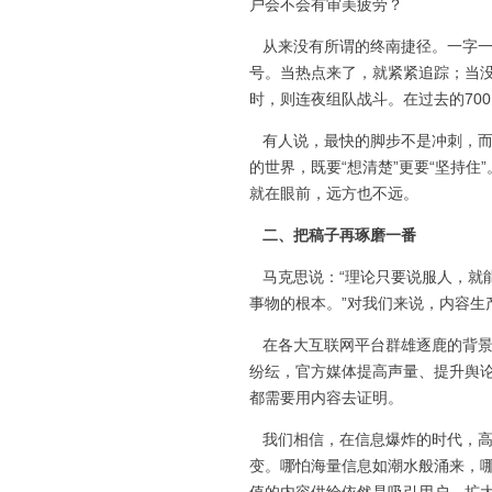
户会不会有审美疲劳？
从来没有所谓的终南捷径。一字一
号。当热点来了，就紧紧追踪；当
时，则连夜组队战斗。在过去的70
有人说，最快的脚步不是冲刺，而
的世界，既要“想清楚”更要“坚持
就在眼前，远方也不远。
二、把稿子再琢磨一番
马克思说：“理论只要说服人，就
事物的根本。”对我们来说，内容生
在各大互联网平台群雄逐鹿的背景
纷纭，官方媒体提高声量、提升舆
都需要用内容去证明。
我们相信，在信息爆炸的时代，高
变。哪怕海量信息如潮水般涌来，