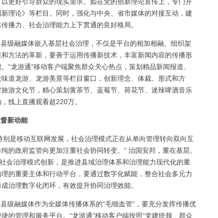
，以更好引导群众的现实需求。如在党的创新理论宣传上，专门开
90”说创新理论》等栏目。同时，强化与中央、省市媒体的对接互动，建
体传播力、社会治理能力上下贯通的良好格局。
。
县级融媒体嵌入基层社会治理，不仅是平台的相加相融、组织架
维和方法的革新，要善于运用传播新技术，丰富新闻内容的传播形
。“龙游通”移动客户端聚焦群众关心热点，策划精品新闻报道、
设味道龙游、龙游美景等栏目窗口，创新理念、体裁、形式和方
村旅游文化节，精心策划黄茶节、蓝莓节、荷花节、迷辣啤酒音乐
，线上直播观看超220万。
监督新动能
特别是移动互联网发展，社会治理模式正在从单向管理转向双向互
纯的政府监管向更加注重社会协同转变。” 治国安邦，重在基层。
层社会治理模式创新，是推进县域治理体系和治理能力现代化的重
治理的重要主体和行动平台，要通过数字化赋能，整合社会多元力
形成治理数字化闭环，有效提升协同治理效能。
。
县级融媒体作为全媒体传播体系的“毛细血管”，要充分发挥传播优
捷的管理和服务平台。“龙游通”移动客户端按照“党建统领、群众