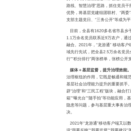
路线、智慧治理”思路，抓住党员干
优势，将基层党建组团联村、“两委”
支部主题党日、“三务公开”等成为
目前，全县有1620多名省市县乡干
1.1万余名党员联系近9万农户，
融合。2021年，“龙游通” 移动
域先行先试，把全县2.5万余名党员
行”“积分排行”两张榜单，张榜公
媒体＋基层监督，提升治理效能
治理枢纽的作用，它既是畅通和规
基层社会治理能力提升的重要抓手。
辟“治理”和“三民工程”版块，融合
箱”“曝光台”“随手拍”等功能应
隐患等问题，参与基层重大事务治
决。
2021年“龙游通”移动客户端又以
设“我要反映”“我要监督”“我要建