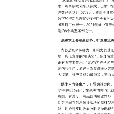
“龙游通”移动客户端上线运行3年
求、办事需求和生活需求，目前已
户数已达到34.07万人，覆盖全县常
数字经济新治理优秀案例”“全省县级
省政府工作报告，2021年被中宣
选的8个典型案例之一。
深耕本土资源新优势，打造主流
内容是媒体传播力、影响力的基础
地、舆论宣传的“桥头堡”，是县域
识有着重要作用。“龙游通”移动客
划内容生产，通过不断改进表达方
大流量、好声音成为最强音，努力
媒体＋内容生产，引导舆论方向
坚持“内容为王”，在深耕“在地化
思想、有温度、有品质的融媒精品，
动客户端在信息传播版块的基础架
能，用户可实时收看收听龙游电视