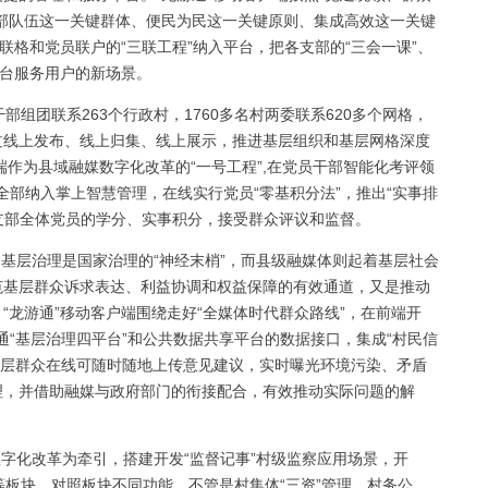
部队伍这一关键群体、便民为民这一关键原则、集成高效这一关键
联格和党员联户的“三联工程”纳入平台，把各支部的“三会一课”、
平台服务用户的新场景。
部组团联系263个行政村，1760多名村两委联系620多个网格，
通过线上发布、线上归集、线上展示，推进基层组织和基层网格深度
客户端作为县域融媒数字化改革的“一号工程”,在党员干部智能化考评领
全部纳入掌上智慧管理，在线实行党员“零基积分法”，推出“实事排
开支部全体党员的学分、实事积分，接受群众评议和监督。
。
基层治理是国家治理的“神经末梢”，而县级融媒体则起着基层社会
范基层群众诉求表达、利益协调和权益保障的有效通道，又是推动
“龙游通”移动客户端围绕走好“全媒体时代群众路线”，在前端开
打通“基层治理四平台”和公共数据共享平台的数据接口，集成“村民信
用，基层群众在线可随时随地上传意见建议，实时曝光环境污染、矛盾
理，并借助融媒与政府部门的衔接配合，有效推动实际问题的解
数字化改革为牵引，搭建开发“监督记事”村级监察应用场景，开
议”等板块。对照板块不同功能，不管是村集体“三资”管理、村务公