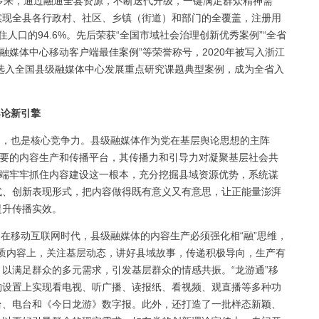
多来，通过融通全县资源，不断迭代升级，一键满足群众精神需
实现全县各行政村、社区、乡镇（街道）和部门的全覆盖，注册用
住人口的94.6%。先后荣获“全国市域社会治理创新优秀案例”“全省
融媒体中心移动客户端最佳案例”等荣誉称号，2020年被写入浙江
部选入全国县级融媒体中心发展重点研究课题典型案例，成为全省入
舆论新引擎
，也是核心竞争力。县级融媒体作为党在基层舆论思想的主阵
重要的内容生产和传播平台，其传播力和引导力对凝聚基层社会共
户端牢牢抓住内容建设这一根本，充分挖掘县域资源优势，系统谋
式、创新表现形式，把内容做得既有意义又有意思，让正能量澎湃
提升传播实效。
。
在移动互联网时代，县级融媒体的内容生产必须强化相“融”思维，
”优质内容上，关注基层动态，讲好县域故事，传递积极导向，生产有
以满足群众的多元需求，引发基层群众的情感共振。“龙游通”移
构设置上实现看电视、听广播、读报纸、看视频、观直播等多种功
台、电台和《今日龙游》数字报。此外，还打造了一批样态新颖、