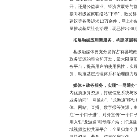
开，还是公益事业、经济发展等与群
接向村级监察联络站“下单”，激发
建议等各类诉求13万余件，网上办结
量推动基层社会治理，现已推出88
拓展融媒应用新服务，构建基层
县级融媒体要充分发挥占有县域政
政务资源的整合和开发，最大限度
务平台，提高用户的使用黏性，实
务，助推基层治理体系和治理能力
媒体＋政务服务，实现“一网通办
内优质服务资源，打破信息系统与政
业务协同“一网通办”。“龙游通”
体、网站、直播、数字报等资源，由
注“一个口子进”、对外宣传“一个口
用入驻“龙游通”移动客户端；打通
域视频监控共享平台；全量归集全县
条块资源、业务、信息的扁平化。