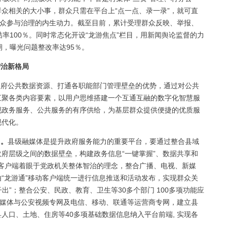
众相关的大小事，群众只需在平台上“点一点、录一录”，就可直
群众参与治理的内生动力。截至目前，累计受理群众反映、举报、
率100％。同时常态化开设“龙游焦点”栏目，用新闻舆论监督的力
期，曝光问题整改率达95％。
智治新格局
府公共数据资源、打通各职能部门管理壁垒的优势，通过对公共
汇聚各类内容要素，以用户思维搭建一个互通互融的数字化智慧服
现政务服务、公共服务的有序供给，为基层群众提供便捷的优质服
现代化。
”。
县级融媒体是提升政府服务能力的重要平台，要通过整合县域
府层级之间的数据壁垒，构建政务信息“一键掌握”、数据共享和
移动客户端着眼于党政机关整体智治的理念，整合广播、电视、新媒
“龙游通”移动客户端统一进行信息推送和活动发布，实现群众关
子出”；整合公安、民政、教育、卫生等30多个部门 100多项功能应
融媒体与公安视频专网及电信、移动、联通等运营商专网，建立县
人口、土地、住房等40多项基础数据信息纳入平台前端, 实现各