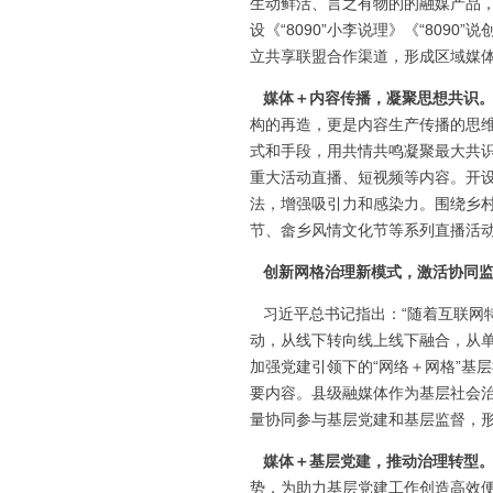
生动鲜活、言之有物的的融媒产品
设《“8090”小李说理》《“80
立共享联盟合作渠道，形成区域媒
媒体＋内容传播，凝聚思想共识
构的再造，更是内容生产传播的思
式和手段，用共情共鸣凝聚最大共识
重大活动直播、短视频等内容。开
法，增强吸引力和感染力。围绕乡
节、畲乡风情文化节等系列直播活动
创新网格治理新模式，激活协同
习近平总书记指出：“随着互联网
动，从线下转向线上线下融合，从单
加强党建引领下的“网络＋网格”基
要内容。县级融媒体作为基层社会
量协同参与基层党建和基层监督，
媒体＋基层党建，推动治理转型
势，为助力基层党建工作创造高效便