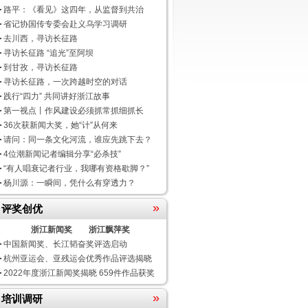
路平：《看见》这四年，从监督到共治
省记协国传专委会赴义乌学习调研
去川西，寻访长征路
寻访长征路 “追光”至阿坝
到甘孜，寻访长征路
寻访长征路，一次跨越时空的对话
践行“四力” 共同讲好浙江故事
第一视点丨作风建设必须抓常抓细抓长
36次获新闻大奖，她“计”从何来
请问：同一条文化河流，谁应先跳下去？
4位潮新闻记者编辑分享“必杀技”
“有人唱衰记者行业，我哪有资格歇脚？”
杨川源：一瞬间，凭什么有穿透力？
»
评奖创优
浙江新闻奖
浙江飘萍奖
中国新闻奖、长江韬奋奖评选启动
杭州亚运会、亚残运会优秀作品评选揭晓
2022年度浙江新闻奖揭晓 659件作品获奖
»
培训调研