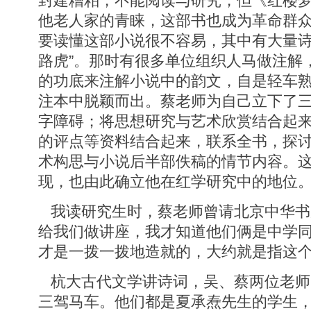
封建糟粕，不能阅读与研究，但《红楼
他老人家的青睐，这部书也成为革命群
要读懂这部小说很不容易，其中有大量诗
路虎”。那时有很多单位组织人马做注解
的功底来注解小说中的韵文，自是轻车
注本中脱颖而出。蔡老师为自己立下了
字障碍；将思想研究与艺术欣赏结合起
的评点等资料结合起来，联系全书，探
术构思与小说后半部佚稿的情节内容。
现，也由此确立他在红学研究中的地位
我读研究生时，蔡老师曾请北京中华书
给我们做讲座，我才知道他们俩是中学
才是一拨一拨地造就的，大约就是指这
杭大古代文学讲诗词，吴、蔡两位老师
三驾马车。他们都是夏承焘先生的学生