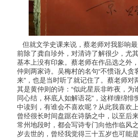
但就文学史课来说，蔡老师对我影响最
前除了龚自珍外，对清诗了解很少，尤
基本上没有印象。蔡老师在作品选之外
仲则两家诗。吴梅村的名句“不惯诣人贪
来”，也是当时听了就记住了。蔡老师对
其是黄仲则的诗：“似此星辰非昨夜，为谁
同心结，杯底人如解语花”，这样缠绵悱
中读到，有谁会不喜欢呢？从此我喜欢
曾经很长时间盘踞在诗肠之中，以至后
常州地段时，都会写诗专门向他作临风
岁去世的，曾经我觉得三十五岁也可能