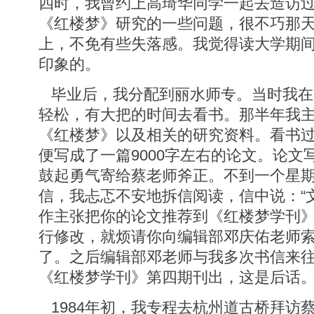
四时，我曾约上高琦华同学一起去造访
《红楼梦》研究的一些问题，很不巧那
上，不免有些失落感。我觉得读大学期
印象的。
毕业后，我分配到丽水师专。当时我在
轻松，有大把的时间去看书。那半年我
《红楼梦》以及相关的研究资料。看书
便写成了一篇9000字左右的论文。论文
鼓起勇气寄给蔡老师斧正。不到一个星
信，我忐忑不安地拆信阅读，信中说：“
作主张把你的论文推荐到《红楼梦学刊
行修改，就烦请你向编辑部邓庆佑老师索
了。之后编辑部邓老师与我多次书信来往，
《红楼梦学刊》第四期刊出，这是后话
1984年初，我专程去杭州道古桥拜访