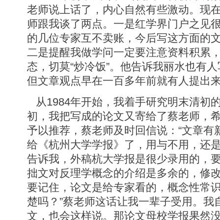
老师说上话了，内心自然有些激动。现
师跟我谈了两点。一是红学界门户之见
的几位专家互不卖账，今后写这方面的
二是提醒我做学问一定要注意资料积累
态，切莫“炒冷饭”。他告诉我丽水也有
但文章观点早在一百多年前就有人提出
从1984年开始，我着手研究明末清初的
初，我把写成的论文又寄给了蔡老师，
予以推荐，蔡老师及时回信说：“文章有
给《杭州大学学报》了，用与不用，还是
告诉我，外稿杭大学报是很少录用的，
拙文对反理学概念的介绍是多余的，修改
要记住，论文是给专家看的，概念性常
楚吗？”蔡老师这话让我一辈子受用。我
文，也会这样说。那论文母校学报果然