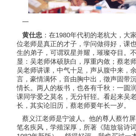
一
黄仕忠
：在1980年代初的老杭大，大
位老师是真正的才子，学问做得好，课
生的弟子，可谓双星并耀，璀璨夺目。
显：吴老师体硕肤白，厚重内敛；蔡老
吴老师讲课，中气十足，声从腹中来，
言，豪情满怀，音由胸中出，徵声固带
情长。两人的板书，也各有千秋：一圆
课同学爱之莫名，无分轩轾。看起来吴
长，其实论旧历，蔡老师要年长一岁。
蔡义江老师是宁波人。他的尊人蔡竹屏先生（
笔名疾风，学殖深厚，所著《陆放翁诗词选