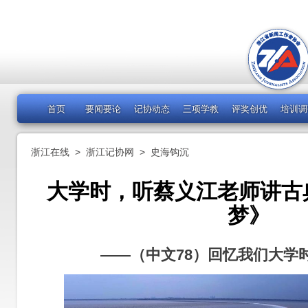
首页
要闻要论
记协动态
三项学教
评奖创优
培训调
浙江在线
>
浙江记协网
>
史海钩沉
大学时，听蔡义江老师讲古
梦》
——（中文78）回忆我们大学