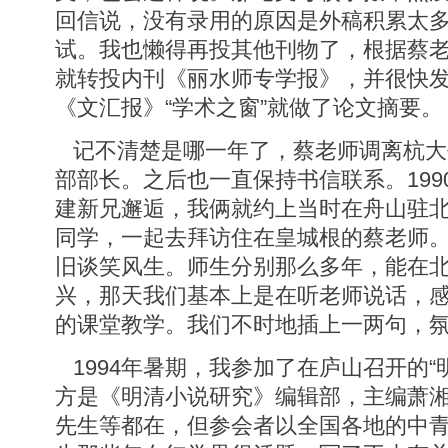
回信说，没有录用的原因是外稿积累太
试。我也懒得再投其他刊物了，根据蔡
就转投内刊《丽水师专学报》，并很快
《文汇报》“学术之窗”就做了论文摘要。
记不清楚是哪一年了，蔡老师调离杭大
部部长。之后也一直保持书信联系。199
建新兄邂逅，我俩就约上当时在舟山驻
同学，一起去拜访住在皇城根的蔡老师
旧谈笑风生。师生分别那么多年，能在
兴，那天我们基本上是在听老师说话，
的课堂教学。我们不时地插上一两句，
1994年暑期，我参加了在庐山召开的“
方是《明清小说研究》编辑部，主编萧
先生等都在，但参会者以全国各地的中