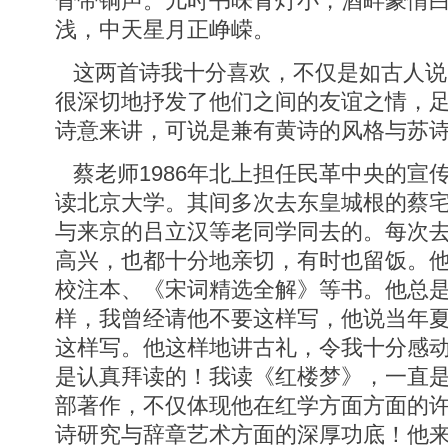
骨带铜声。儿时书味青灯小，酒畔豪情
浅，中天星月正峥嵘。
这两首诗我十分喜欢，不仅是如古人说
很深切地抒发了他们之间的友谊之情，
诗意来讲，可说是兼有黄诗的风格与苏
蔡老师1986年北上担任民革中央的宣传
读北京大学。其间多次去东皇城根的蔡
与来京的吕立汉等老同学同去的。每次
高兴，也都十分地亲切，有时也留饭。
校注本、《宋词精选全解》等书。他总是
样，我曾经请他不要这样写，他说当年
这样写。他这样地讲古礼，令我十分感
是认真拜读的！我读《红楼梦》，一直
部著作，不仅体现他在红学方面方面的
诗研究与辞章艺术方面的深厚功底！他