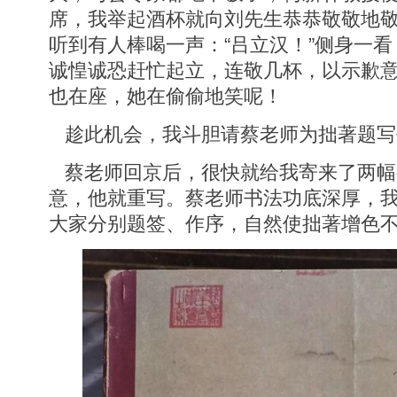
席，我举起酒杯就向刘先生恭恭敬敬地
听到有人棒喝一声：“吕立汉！”侧身一
诚惶诚恐赶忙起立，连敬几杯，以示歉
也在座，她在偷偷地笑呢！
趁此机会，我斗胆请蔡老师为拙著题写
蔡老师回京后，很快就给我寄来了两幅
意，他就重写。蔡老师书法功底深厚，
大家分别题签、作序，自然使拙著增色