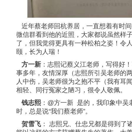
近年蔡老师回杭养居，一直想着有时间
微信群看到他的近照，大家都说虽然样
了，但我觉得更具有一种松柏之姿！令
颐，长为人瑞！
方一新
：志熙记蔡义江老师，写得好！
事多年，友情深厚（志熙所引吴老师的
人中伤，吴老师很为之抱不平（我有耳
相轻、同行冤家之陋习，很令人敬佩。
钱志熙
：@方一新 是的，我印象中吴
时，总是说“我们蔡老师”。
贺雪飞
： 志熙兄、仕忠兄都是得到了