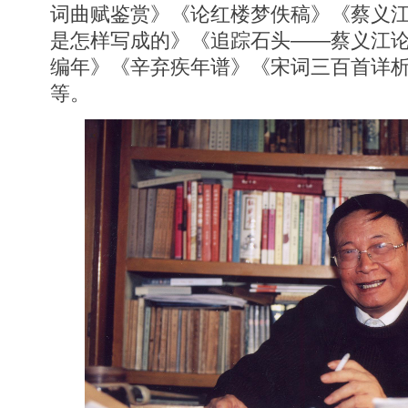
词曲赋鉴赏》《论红楼梦佚稿》《蔡义
是怎样写成的》《追踪石头——蔡义江
编年》《辛弃疾年谱》《宋词三百首详
等。