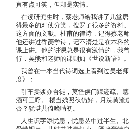
真有点可笑，但却是实情。
在读研究生时，蔡老师给我讲了几堂唐
得最多的对仗分类，搜罗了很多的资料
这方面的文献。杜甫的律诗，记得蔡老
他还讲过香菱学诗，记不清楚是在本科
课上讲。他的讲课总是很有激情的，我
行，吴熊和老师的课则如《世说新语》
我曾在一本当代诗词选上看到过吴老师
度》：
引车卖浆亦吾徒，莫怪侯门踪迹疏。魑
酒可三呼。 楼当残照秋仍好，月浣黄流
否？犹堪共倚晚晴初。
人生识字添忧患，忧患丛中过半生。北