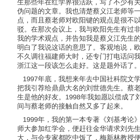
生那些年在红学界很活跃，写了不少有关
伪问题的文章。我也清楚蔡义江老师等
点，而且蔡老师对欧阳键的观点是很不
驳。在那次会议上，我与欧阳先生有过
我的学术观点，并告知我是蔡义江先生
明白了我说这话的意思了。客观地说，
不久调往福建师大时，还专门打电话问
浙江这一段该怎么走好。这是题外话了
1997年底，我想来年去中国社科院文
把我引荐给鼎鼎大名的刘世德先生。蔡
生是他的好友。1998年我如愿以偿成了
间与蔡老师的接触自然又多了起来。
1999年，我的第一本专著《刘基考论
师大参加红学会，便赶往金华请求刘先
大，与会专家都吃中饭了，梅新林教授