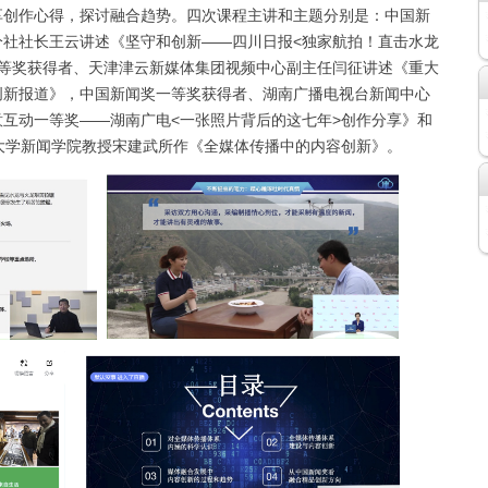
享创作心得，探讨融合趋势。四次课程主讲和主题分别是：中国新
分社社长王云讲述《坚守和创新——四川日报<独家航拍！直击水龙
一等奖获得者、天津津云新媒体集团视频中心副主任闫征讲述《重大
创新报道》，中国新闻奖一等奖获得者、湖南广播电视台新闻中心
互动一等奖——湖南广电<一张照片背后的这七年>创作分享》和
大学新闻学院教授宋建武所作《全媒体传播中的内容创新》。