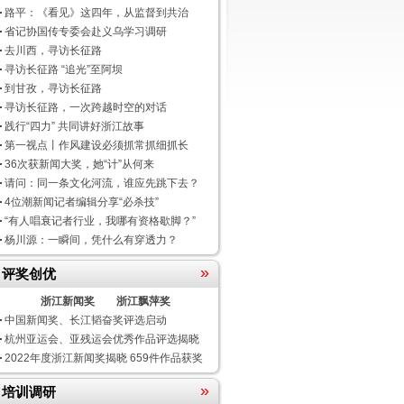
路平：《看见》这四年，从监督到共治
省记协国传专委会赴义乌学习调研
去川西，寻访长征路
寻访长征路 “追光”至阿坝
到甘孜，寻访长征路
寻访长征路，一次跨越时空的对话
践行“四力” 共同讲好浙江故事
第一视点丨作风建设必须抓常抓细抓长
36次获新闻大奖，她“计”从何来
请问：同一条文化河流，谁应先跳下去？
4位潮新闻记者编辑分享“必杀技”
“有人唱衰记者行业，我哪有资格歇脚？”
杨川源：一瞬间，凭什么有穿透力？
»
评奖创优
浙江新闻奖
浙江飘萍奖
中国新闻奖、长江韬奋奖评选启动
杭州亚运会、亚残运会优秀作品评选揭晓
2022年度浙江新闻奖揭晓 659件作品获奖
»
培训调研