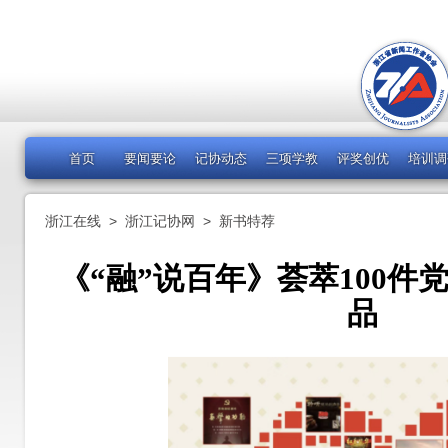
首页
要闻要论
记协动态
三项学教
评奖创优
培训调
浙江在线
>
浙江记协网
>
新书特荐
《“融”说百年》荟萃100件
品