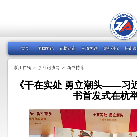
首页
要闻要论
记协动态
三项学教
评奖创优
培训调
浙江在线
>
浙江记协网
>
新书特荐
《干在实处 勇立潮头——习
书首发式在杭