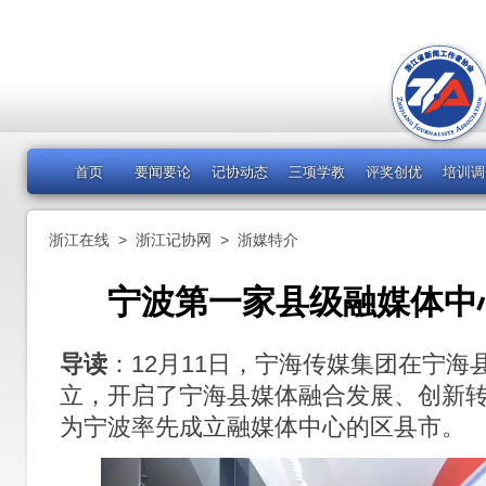
首页
要闻要论
记协动态
三项学教
评奖创优
培训调
浙江在线
>
浙江记协网
>
浙媒特介
宁波第一家县级融媒体中
导读
：12月11日，宁海传媒集团在宁
立，开启了宁海县媒体融合发展、创新
为宁波率先成立融媒体中心的区县市。