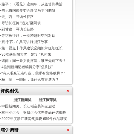
路平：《看见》这四年，从监督到共治
省记协国传专委会赴义乌学习调研
去川西，寻访长征路
寻访长征路 “追光”至阿坝
到甘孜，寻访长征路
寻访长征路，一次跨越时空的对话
践行“四力” 共同讲好浙江故事
第一视点丨作风建设必须抓常抓细抓长
36次获新闻大奖，她“计”从何来
请问：同一条文化河流，谁应先跳下去？
4位潮新闻记者编辑分享“必杀技”
“有人唱衰记者行业，我哪有资格歇脚？”
杨川源：一瞬间，凭什么有穿透力？
»
评奖创优
浙江新闻奖
浙江飘萍奖
中国新闻奖、长江韬奋奖评选启动
杭州亚运会、亚残运会优秀作品评选揭晓
2022年度浙江新闻奖揭晓 659件作品获奖
»
培训调研