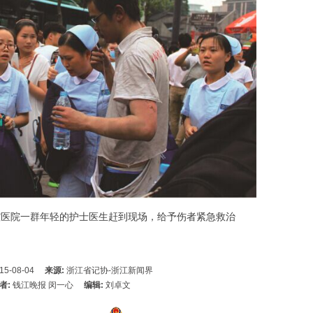
腔医院一群年轻的护士医生赶到现场，给予伤者紧急救治
15-08-04
来源:
浙江省记协-浙江新闻界
者:
钱江晚报 闵一心
编辑:
刘卓文