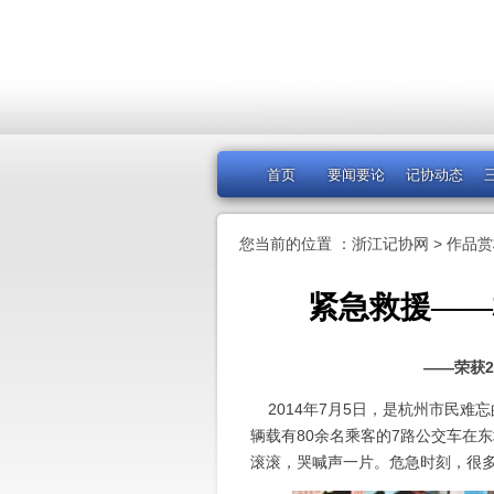
首页
要闻要论
记协动态
您当前的位置 ：
浙江记协网
>
作品赏
紧急救援——
——荣获2
2014年7月5日，是杭州市民难
辆载有80余名乘客的7路公交车在
滚滚，哭喊声一片。危急时刻，很