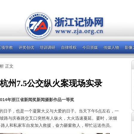
三项学教
评奖创优
培训调研
自律维权
今日浙媒
传媒人物
影像
析
正文
杭州7.5公交纵火案现场实录
014年浙江省新闻奖新闻摄影作品
一等奖
忘的日子，也是一个凝聚大义与大爱的日子。当天下午5点左右，一
东坡路与庆春路交叉口突然有人纵火，大火迅速蔓延。霎时，浓烟
多路人和私家车自发加入救援，奋力砸窗救人，帮忙运送伤员。