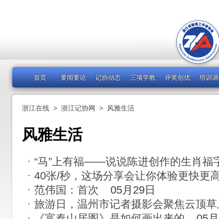
首页
要闻要论
记协动态
三项学教
评奖创优
培训调
浙江在线
>
浙江记协网
>
风雅生活
风雅生活
“马”上有福——说说陈进创作的生肖福
40张/秒，这场分享会让你体验更快更
范伟国：首次
05月29日
旅游日，温州市记者摄影会聚焦云顶草
《富春山居图》是如何画出来的
05月