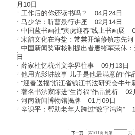
月10日
工作后的你还读书吗？
04月24日
马少华：听曹景行讲座
02月14日
中国蓝书画社“寅虎迎春”线上书画展
宋韵文化在海盐：常棠开编修镇志先河
中国新闻奖审核制提出者唐绪军荣休：
日
薛家柱忆杭州文学界往事
09月13日
他用光影讲故事 儿子是他最满意的“作品
“迎春送福”浙江省钱江书法研究会牛年
著名书法家陈进“生肖福”作品赏析
02
河南新闻博物馆揭牌
01月09日
辛识平：帮助老年人跨过“数字鸿沟”
第
1
/
11
页 到第
页
下一页