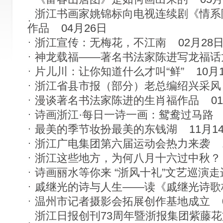
浙江书画家姚锦标向电视连续剧《情系
作品
04月26日
浙江宣传：无梅花，不江南
02月28
神龙载福——著名书法家陈进写龙福话
片儿川：让你知道什么才叫“鲜”
10月
浙江省县市报（部分）老总编绍兴采风
漫谈著名书法家陈进的生肖福作品
0
诗画浙江·每日一诗一画：鸳鸯过马路
最美的季节妆扮最美的东钱湖
11月1
浙江广电集团第六届运动会热力来袭
浙江这些地方，为何八月十六过中秋？
诗画丽水等你来 “浙风十礼”文艺巡演
戚继光的诗与人生——读《戚继光诗歌
温州市记者摄影会拓展创作基地成立
浙江日报创刊73周年暨浙报集团紫藤