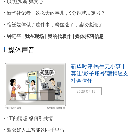
以“短实新”赋文心
新华社记者：这么大的事儿，9分钟就决定啦？
宿迁媒体做了这件事，粉丝涨了，营收也涨了
钟记平 |
我在现场 |
我的代表作 |
媒体招聘信息
媒体声音
新华时评·民生无小事丨
莫让“影子账号”骗捐透支
社会信任
2026-07-15
“王的猜想”缘何引共情
驾驭好人工智能这匹千里马