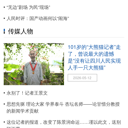
“无边”剧场 为民“现场”
人民时评：国产动画何以“闹海”
传媒人物
101岁的“大熊猫记者”走
了，曾说最大的遗憾
是“没有让四川人民实现
人手一只大熊猫”
2026-05-12
永别了！记者王景文
思想先驱 理论大家 学界泰斗 杏坛名师——论甘惜分教授
的新闻学术贡献
这位记者的报道，改变了陈景润命运……谨以此文，送别