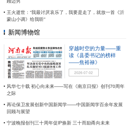
顾迈男
王火逝世：“我最讨厌哀乐了，我要是走了，就放一首《沂
蒙山小调》给我听”
新闻博物馆
穿越时空的力量——重
读《县委书记的榜样
——焦裕禄》
2026-07-02
风华七十载 初心向未来——写在《南京日报》创刊70周年
之际
再论保卫发展创新中国新闻学——中国新闻学百余年发展
回顾与展望
宁波晚报创刊三十周年促IP焕新 三十而励甬向未来