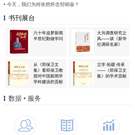
今天，我们为何依然怀念邹韬奋？
书刊展台
六十年追梦新闻
大兴调查研究之
半世纪勤做学问
风——谈《新华
社调研名家》
从《郑保卫文
立学·拓疆·传承
集》看郑保卫教
——《郑保卫文
授对中国新闻学
集》的学术贡献
学科建设的贡献
数据 • 服务