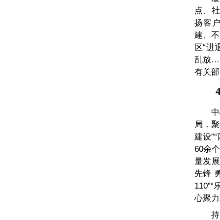
点、社
扬客
建、不
区“进
乱放…
有关部
4
中
局，聚
建设”
60余
量发展
先锋 
110
心聚力
持