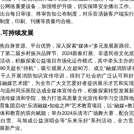
公网络重要设备，加强维护升级，切实保障安全播出工作
出台每日审读、终审告知公布制度，对乐音清扬客户端实
制度，印刷、刊播等质量均合格。
.
可持续发展
焦自身资源、平台优势，深入探索“媒体+”多元发展新路径
了第二届乡村振兴品牌节、2024新春灯展、非遗民俗文化
活动，积极探索公益项目市场化运作模式，其中牵头主办的2
90天超长“待机”，吸引观展人次超90万。成立“融媒消防讲
近千人开展消防知识宣传培训，得到了社会的广泛认可和好
清融媒艺术团”，为全市广大文艺爱好者提供展示才艺和实
与温州同乐医院达成全媒体宣传合作，积极探索转型发展
清传媒清和学院，致力打造高质量文化宣传和学习交流阵
育集团启动“乐清融媒•知临之声”艺术教育项目，以“融媒+教
体和教育的双向赋能；举办2024乐清市广场舞大赛，配合
白雪、马旭成公益演唱会等“乐来乐好”系列活动，全力
展新产业。