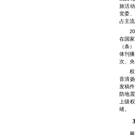
旅活动
党委、
占主流
2
在国家
（条）
体刊播
次、央
权
音清扬
发稿件
防地震
上级权
绪。
3
履