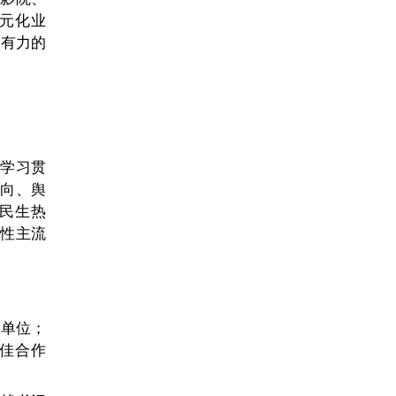
元化业
强有力的
入学习贯
方向、舆
民生热
域性主流
范单位；
最佳合作