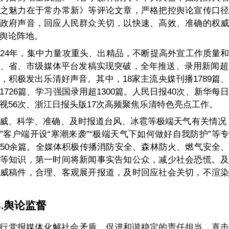
之魅力在于常办常新》等评论文章，严格把控舆论宣传口
政府声音，回应人民群众关切，以快速、高效、准确的权
舆论阵地。
024年，集中力量攻重头、出精品，不断提高外宣工作质量
、省、市级媒体平台发稿实现突破，全年推送、录用新闻超7
，积极发出乐清好声音。其中，18家主流央媒刊播1789篇
1726篇、学习强国录用超1300篇。人民日报40次、新华每日
视56次、浙江日报头版17次高频聚焦乐清特色亮点工作。
威、科学、准确、及时报道台风、冰雹等极端天气有关情况
”客户端开设“寒潮来袭”“极端天气下如何做好自我防护”等
50余篇。全媒体积极传播消防安全、森林防火、燃气安全
等知识，第一时间将新闻事实告知公众，减少社会恐慌。
威稿件，合理、客观展开报道，及时回应社会关切，不渲
.
舆论监督
行党报媒体化解社会矛盾、促进和谐稳定的责任担当，直