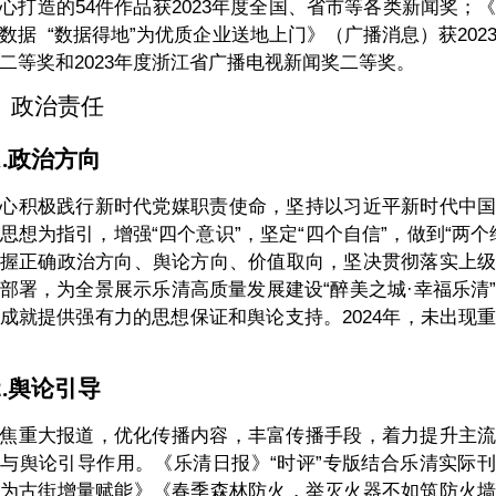
心打造的54件作品获2023年度全国、省市等各类新闻奖；
数据 “数据得地”为优质企业送地上门》（广播消息）获202
二等奖和2023年度浙江省广播电视新闻奖二等奖。
、政治责任
.
政治方向
心积极践行新时代党媒职责使命，坚持以习近平新时代中
思想为指引，增强“四个意识”，坚定“四个自信”，做到“两个
握正确政治方向、舆论方向、价值取向，坚决贯彻落实上
部署，为全景展示乐清高质量发展建设“醉美之城·幸福乐清
成就提供强有力的思想保证和舆论支持。2024年，未出现
.
舆论引导
焦重大报道，优化传播内容，丰富传播手段，着力提升主
与舆论引导作用。《乐清日报》“时评”专版结合乐清实际
为古街增量赋能》《春季森林防火，举灭火器不如筑防火