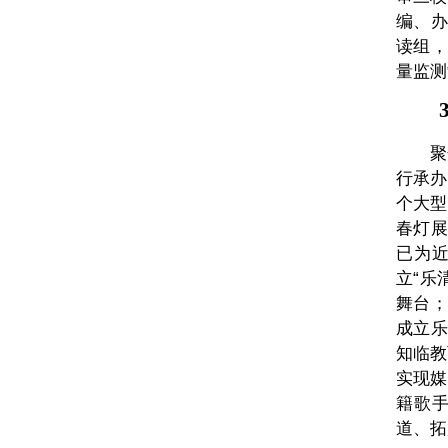
编、办
读组，
量监测
3
聚
行承办
个大型
春灯展
已为
立“乐
舞台；
成立乐
知临教
实现媒
籍歌手
道、拓