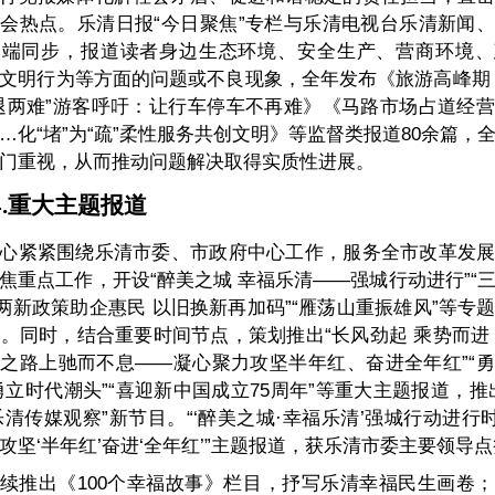
会热点。乐清日报“今日聚焦”专栏与乐清电视台乐清新闻
户端同步，报道读者身边生态环境、安全生产、营商环境、
文明行为等方面的问题或不良现象，全年发布《旅游高峰期
退两难”游客呼吁：让行车停车不再难》《马路市场占道经
…化“堵”为“疏”柔性服务共创文明》等监督类报道80余篇，
门重视，从而推动问题解决取得实质性进展。
.
重大
主题报道
心紧紧围绕乐清市委、市政府中心工作，服务全市改革发
焦重点工作，开设“醉美之城 幸福乐清——强城行动进行”“
“两新政策助企惠民 以旧换新再加码”“雁荡山重振雄风”等专
个。同时，结合重要时间节点，策划推出“长风劲起 乘势而进
之路上驰而不息——凝心聚力攻坚半年红、奋进全年红”“
勇立时代潮头”“喜迎新中国成立75周年”等重大主题报道，推
”“乐清传媒观察”新节目。“‘醉美之城·幸福乐清’强城行动进行时
攻坚‘半年红’奋进‘全年红’”主题报道，获乐清市委主要领导
续推出《100个幸福故事》栏目，抒写乐清幸福民生画卷