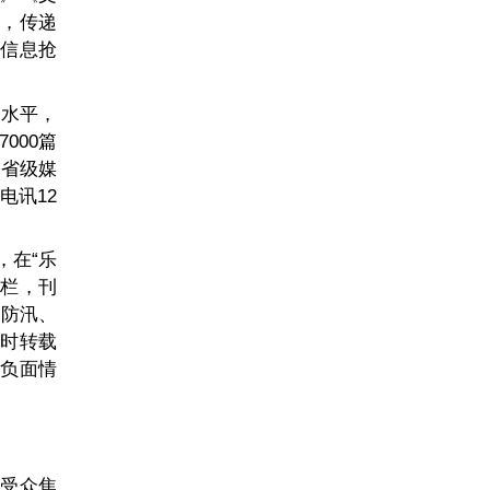
径，传递
威信息抢
和水平，
000篇
、省级媒
电讯12
，在“乐
专栏，刊
、防汛、
及时转载
染负面情
击受众焦