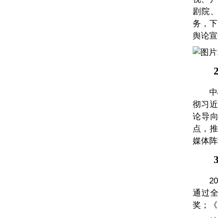
剧院
务，下
舆论宣
2
中
彻习近
论导
点，推
媒体阵
3
2
通过全
奖；《