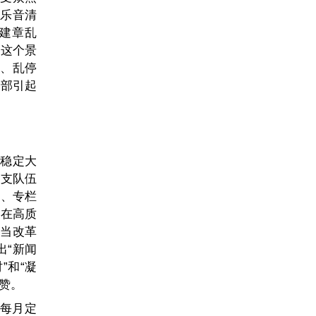
、乐音清
建章乱
 这个景
营、乱停
全部引起
展稳定大
三支队伍
题、专栏
 在高质
勇当改革
出“新闻
”和“凝
点赞。
；每月定