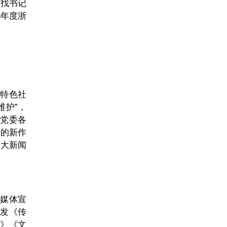
《找书记
3年度浙
国特色社
维护”，
级党委各
”的新作
重大新闻
流媒体宣
刊发《传
墙》《文