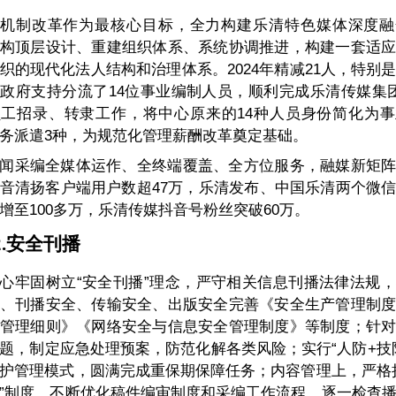
机制改革作为最核心目标，全力构建乐清特色媒体深度融
构顶层设计、重建组织体系、系统协调推进，构建一套适
织的现代化法人结构和治理体系。2024年精减21人，特别
政府支持分流了14位事业编制人员，顺利完成乐清传媒集团
工招录、转隶工作，将中心原来的14种人员身份简化为
务派遣3种，为规范化管理薪酬改革奠定基础。
闻采编全媒体运作、全终端覆盖、全方位服务，融媒新矩
音清扬客户端用户数超47万，乐清发布、中国乐清两个微
增至100多万，乐清传媒抖音号粉丝突破60万。
.
安全刊播
心牢固树立“安全刊播”理念，严守相关信息刊播法律法规
、刊播安全、传输安全、出版安全完善《安全生产管理制
管理细则》《网络安全与信息安全管理制度》等制度；针
题，制定应急处理预案，防范化解各类风险；实行“人防+技
护管理模式，圆满完成重保期保障任务；内容管理上，严格
”制度，不断优化稿件编审制度和采编工作流程，逐一检查