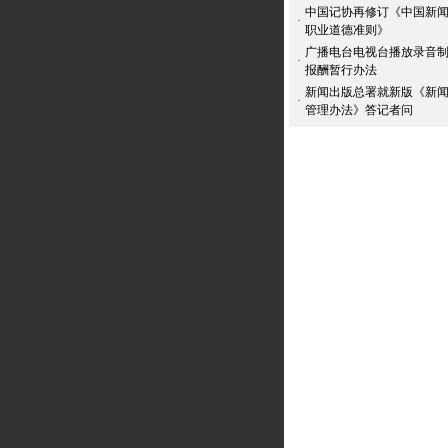
中国记协再修订《中国新
·
职业道德准则》
广播电台电视台播放录音
·
报酬暂行办法
新闻出版总署就新版《新
·
管理办法》答记者问