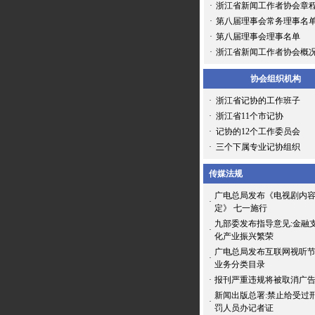
·
浙江省新闻工作者协会章
·
第八届理事会常务理事名
·
第八届理事会理事名单
·
浙江省新闻工作者协会概
协会组织机构
·
浙江省记协的工作班子
·
浙江省11个市记协
·
记协的12个工作委员会
·
三个下属专业记协组织
传媒法规
广电总局发布《电视剧内
·
定》 七一施行
九部委发布指导意见:金融
·
化产业振兴繁荣
广电总局发布互联网视听
·
业务分类目录
·
报刊严重违规将被取消广
新闻出版总署:禁止给受过
·
罚人员办记者证