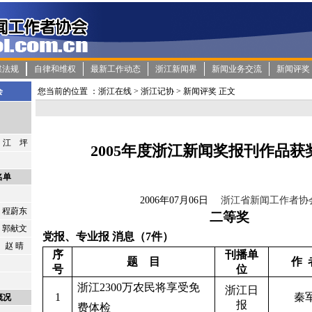
媒法规
自律和维权
最新工作动态
浙江新闻界
新闻业务交流
新闻评奖
会
您当前的位置 ：
浙江在线
>
浙江记协
>
新闻评奖
正文
江 坪
2005年度浙江新闻奖报刊作品获奖
名单
2006年07月06日
浙江省新闻工作者协
程蔚东
二等奖
郭献文
党报、专业报
消息（
7
件）
赵 晴
序
刊播单
题
目
作
号
位
浙江
2300
万农民将享受免
浙江日
1
秦
概况
报
费体检