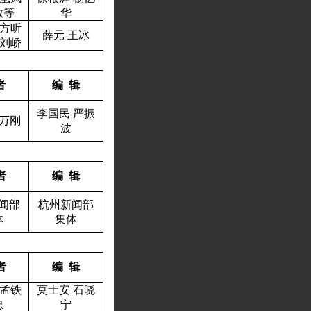
敏等
华
方听
薛元
王冰
刘
峤
者
编
辑
李国民
严振
万刚
波
者
编
辑
闻部
杭州新闻部
体
集体
者
编
辑
孟铁
莫士安
石晓
忠
宁