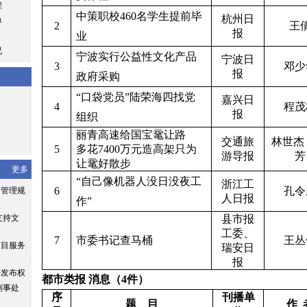
程
中策职校
460
名学生提前毕
杭州日
单
2
王
报
业
况
宁波实行公益性文化产品
宁波日
3
邓少
报
政府采购
“口袋党员”陆荣海四找党
嘉兴日
4
程茂
报
组织
丽青高速给国宝鼋让路
交通旅
林世杰
5
多花
7400
万元造高架只为
游导报
芳
让鼋好散步
更多
“自己像机器人没日没夜工
浙江工
6
孔令
容管理规
人日报
作”
支持文
县市报
工委、
7
市委书记查马桶
王丛
节目服务
瑞安日
报
告发布权
都市类报
消息（
4
件）
刑事处
序
刊播单
题
目
作