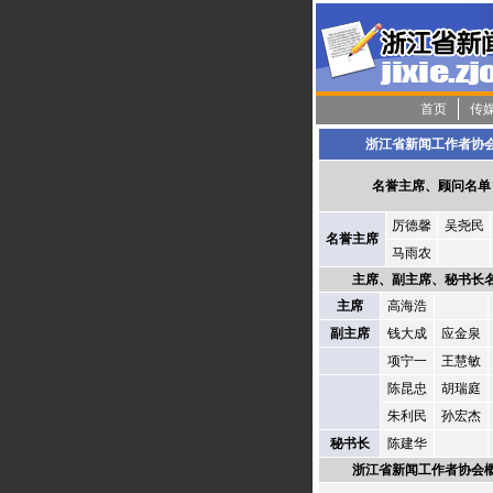
首页
传
浙江省新闻工作者协
名誉主席、顾问名单
厉德馨
吴尧民
名誉主席
马雨农
主席、副主席、秘书长
主席
高海浩
副主席
钱大成
应金泉
项宁一
王慧敏
陈昆忠
胡瑞庭
朱利民
孙宏杰
秘书长
陈建华
浙江省新闻工作者协会