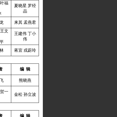
叶福
夏晓星
罗经
品
平
龙
来其
孟燕君
王文
王建伟
丁小
伟
平
林
蒋宜
戎蔚玲
者
编
辑
飞
熊晓燕
贺一
金松
孙立波
者
编
辑