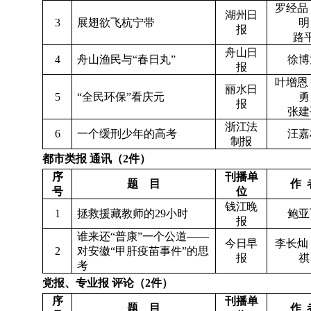
罗经品
湖州日
3
展翅欲飞杭宁带
明
报
路
舟山日
4
舟山渔民与“春日丸”
徐博
报
叶增恩
丽水日
5
“全民环保”看庆元
勇
报
张建
浙江法
6
一个缓刑少年的高考
汪嘉
制报
都市类报
通讯（
2
件）
序
刊播单
题
目
作
号
位
钱江晚
1
拯救援藏教师的
29
小时
鲍亚
报
谁来还“普康”一个公道——
今日早
李长灿
2
对安徽“甲肝疫苗事件”的思
报
祺
考
党报、专业报
评论（
2
件）
序
刊播单
题
目
作