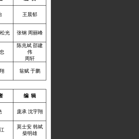
怡
王晨郁
松光
张钢
周丽峰
陈兆斌
邵建
忠
伟
周轩
翔
翁赋
于鹏
者
编
辑
铯
庞承
沈宇翔
莫士安
韩斌
江
柴明雄