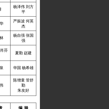
杨泽伟
刘方
倩
平
严振波
何英
华
杰
杨自强
张国
林
强
肖芬
夏勤
赵建
泉
华国
杨希雄
陈增童
管舒
伟
勤
朱友好
者
编
辑