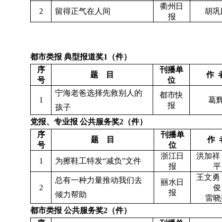
衢州日
2
留得正气在人间
胡巩
报
都市类报
典型报道奖
1（件）
序
刊播单
题
目
作
号
位
宁海老爸选择先救别人的
都市快
1
葛
报
孩子
党报、专业报
公共服务奖
2（件）
序
刊播单
题
目
作
号
位
浙江日
洪加祥
1
为擦鞋工特发“减负”文件
报
平
王文勇
总有一种力量推动我们去
丽水日
2
俊
报
倾力帮助
雷晓
都市类报
公共服务奖
2（件）