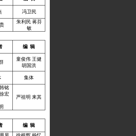
燕
冯卫民
朱利民
蒋芬
贵
敏
者
编
辑
童俊伟
王健
群
胡国洪
体
集体
韩铭
徐宏
严祖明
来其
明
者
编
辑
凰凤
徐根辉
杨忆