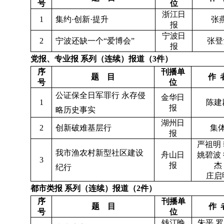
号
位
浙江日
1
集约·创新·提升
张
报
宁波日
2
宁波还缺一个“爱博会”
张登
报
党报、专业报
系列（连续）报道（
3
件）
序
刊播单
题
目
作
号
位
公证保全日军罪行
永存侵
金华日
1
陈建
报
略历史事实
湖州日
2
创新破难基层行
集
报
严祖明
我市渔农村新型社区建设
舟山日
姚碧波
3
报
杰
纪行
庄启
都市类报
系列（连续）报道（
2
件）
序
刊播单
题
目
作
号
位
钱江晚
朱平
罗