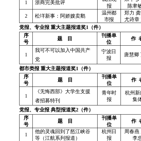
1
浙商完美批评
报
陈聿
温州都
郑力
龚
2
松
垟
新事：阿娇嫂卖鹅
市报
尤诗章
党报、专业报
重大主题报道奖
1（件）
序
刊播单
题
目
作
号
位
我可不可以加入中国共产
宁波日
1
唐慧卿
报
党
都市类报
重大主题报道奖
1（件）
序
刊播单
题
目
作
号
位
《无悔西部》大学生支援
青年时
杭州新
1
报
集
者招募特刊
党报、专业报
典型报道奖
2（件）
序
刊播单
题
目
作
号
位
他的灵魂回到了怒江峡谷
杭州日
周春燕
1
等（江航系列报道）
报
李