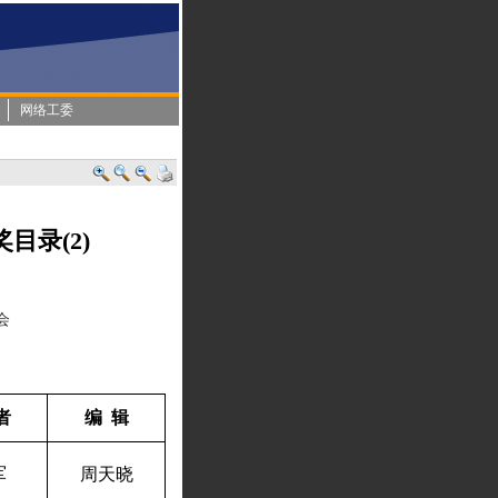
网络工委
目录(2)
会
者
编
辑
军
周天晓