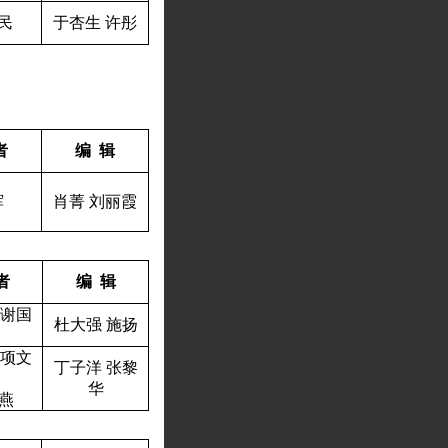
民
于杏生
许彤
者
编
辑
辉
肖
菁
刘丽霞
者
编
辑
谢国
杜大强
施扬
项文
丁子洋
张黎
华
燕