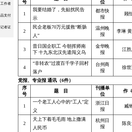
号
位
闻工作者
我要结婚了，先贴扰民告
都市快
1
顾
制品支付
报
示
民企老板
70
万元援救“断肠
闻记者证
温州晚
2
李琳
黄
报
人”
昔日国企职工
今朝挥师南
金华晚
3
江胜
下
十九东北汉先遣闯义乌
报
“非转农”过渡百千学子回村
台州商
4
徐世
报
落户
党报、专业报
通讯（
6
件）
序
刊播单
题
目
作
号
位
一个老工人心中的“工人”定
浙江日
1
臧
报
义
天上下着毛毛雨
地上撒满
杭州日
2
陈良
报
人民币